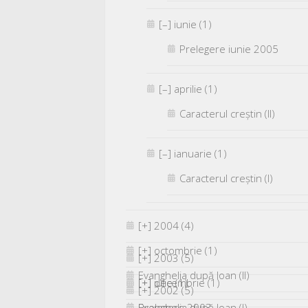
[–]
iunie (1)
Prelegere iunie 2005
[–]
aprilie (1)
Caracterul creştin (II)
[–]
ianuarie (1)
Caracterul creştin (I)
[+]
2004 (4)
[+]
octombrie (1)
[+]
2003 (5)
Evanghelia după Ioan (II)
[+]
[+]
iulie (1)
decembrie (1)
[+]
2002 (5)
Evanghelia după Ioan (I)
Prelegere 2003