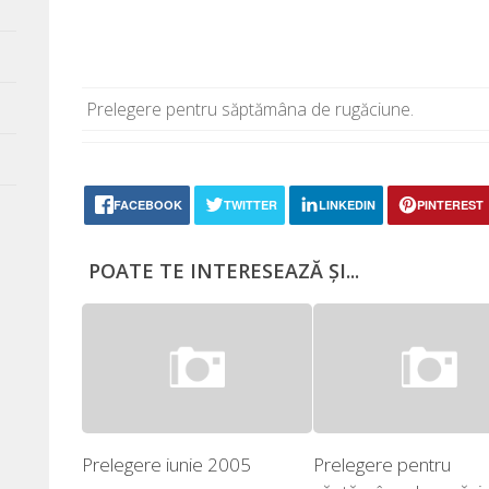
Prelegere pen­tru săp­tămâ­na de rugăciune.
FACEBOOK
TWITTER
LINKEDIN
PINTEREST
POATE TE INTERESEAZĂ ȘI...
Prelegere iunie 2005
Prelegere pentru