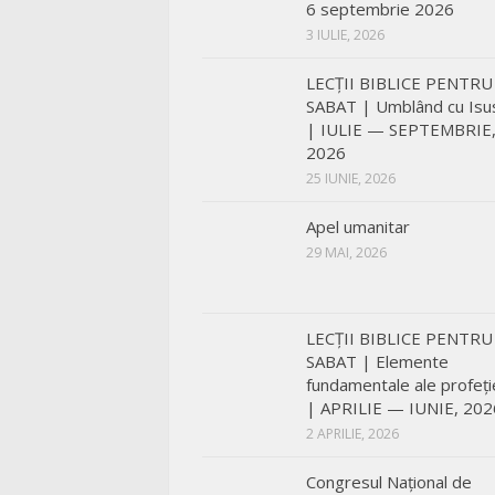
6 septembrie 2026
Biserica Luptătoare
3 IULIE, 2026
LECŢII BIBLICE PENTRU
SABAT | Umblând cu Isu
| IULIE — SEPTEMBRIE
2026
25 IUNIE, 2026
Apel umanitar
29 MAI, 2026
LECŢII BIBLICE PENTRU
SABAT | Elemente
fundamentale ale profeți
| APRILIE — IUNIE, 202
2 APRILIE, 2026
Congresul Național de