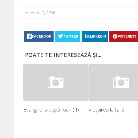
tri­mes­trul 3, 2004
FACEBOOK
TWITTER
LINKEDIN
PINTEREST
POATE TE INTERESEAZĂ ȘI...
Evanghelia după Ioan (II)
Vieţuirea la ţară