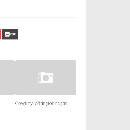
PDF
Credinţa părinţilor noştri