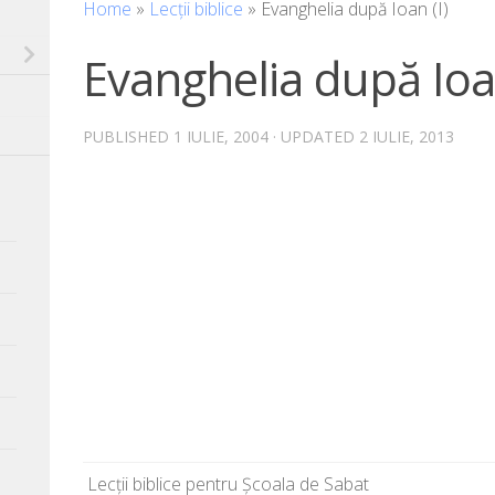
Home
»
Lecții biblice
»
Evanghelia după Ioan (I)
Evanghelia după Ioan
PUBLISHED
1 IULIE, 2004
· UPDATED
2 IULIE, 2013
Lecții bibli­ce pen­tru Școala de Sabat