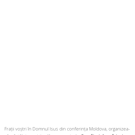
Frații voș­tri în Domnul Isus din con­fe­rin­ța Moldova, orga­ni­zea­