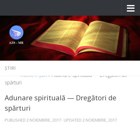
Skip to content
ȘTIRI
Home
»
Știri
»
Adunare spirituală — Dregători de
spărturi
Adunare spirituală — Dregători de
spărturi
PUBLISHED
2 NOIEMBRIE, 2017
· UPDATED
2 NOIEMBRIE, 2017