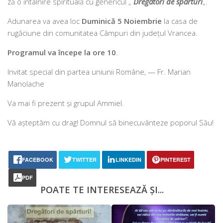
ză o întâl­ni­re spi­ri­tu­a­lă cu gene­ri­cul „
Dregători de spăr­turi
„.
Adunarea va avea loc
Duminică 5 Noiembrie
la casa de
rugă­ciu­ne din comu­ni­ta­tea Câmpuri din jude­țul Vrancea.
Programul va înce­pe la ore 10
.
Invitat spe­cial din par­tea uniu­nii Române, — Fr. Marian
Manolache
Va mai fi pre­zent și gru­pul Ammiel.
Vă aștep­tăm cu drag! Domnul să bine­cu­vân­te­ze popo­rul Său!
FACEBOOK
TWITTER
LINKEDIN
PINTEREST
PDF
POATE TE INTERESEAZĂ ȘI...