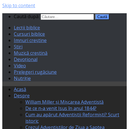
Skip to content
Caută după:
Lecții biblice
Cursuri biblice
Imnuri creștine
Știri
Muzică creștină
Devoțional
Video
Prelegeri rugăciune
Nutriție
Acasă
Despre
William Miller și Mișcarea Adventistă
De ce n‑a venit Isus în anul 1844?
Cum au apărut Adventiștii Reformiști? Scurt
istoric
Crezul Adventiștilor de Ziua a Șaptea