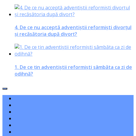
4. De ce nu acceptă adventiştii reformişti divorţul
şi recăsătoria după divorţ?
1. De ce ţin adventiştii reformişti sâmbăta ca zi de
odihnă?