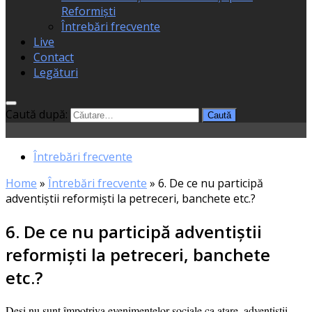
Reformiști
Întrebări frecvente
Live
Contact
Legături
Caută după:
Întrebări frecvente
Home
»
Întrebări frecvente
»
6. De ce nu participă
adventiştii reformişti la petreceri, banchete etc.?
6. De ce nu participă adventiştii
reformişti la petreceri, banchete
etc.?
Deși nu sunt împo­tri­va eve­ni­men­te­lor soci­a­le ca ata­re, adven­tiș­tii