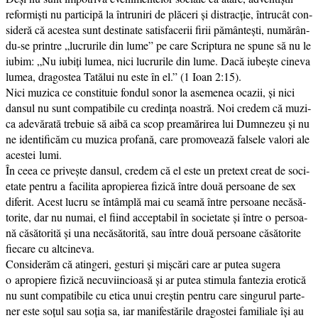
refor­miști nu par­ti­ci­pă la întru­niri de plă­ceri și dis­trac­ție, întru­cât con­
si­de­ră că aces­tea sunt des­ti­na­te satis­fa­ce­rii firii pămân­tești, numă­rân­
du-se prin­tre „lucru­ri­le din lume” pe care Scriptura ne spu­ne să nu le
iubim: „Nu iubiți lumea, nici lucru­ri­le din lume. Dacă iubeș­te cine­va
lumea, dra­gos­tea Tatălui nu este în el.” (1 Ioan 2:15).
Nici muzi­ca ce con­sti­tu­ie fon­dul sonor la ase­me­nea oca­zii, și nici
dan­sul nu sunt com­pa­ti­bi­le cu cre­din­ța noas­tră. Noi cre­dem că muzi­
ca ade­vă­ra­tă tre­bu­ie să aibă ca scop prea­mă­ri­rea lui Dumnezeu și nu
ne iden­ti­fi­căm cu muzi­ca pro­fa­nă, care pro­mo­vea­ză fal­se­le valori ale
aces­tei lumi.
În ceea ce pri­veș­te dan­sul, cre­dem că el este un pre­text cre­at de soci­
e­ta­te pen­tru a faci­li­ta apro­pi­e­rea fizi­că între două per­soa­ne de sex
dife­rit. Acest lucru se întâm­plă mai cu sea­mă între per­soa­ne necă­să­
to­ri­te, dar nu numai, el fiind accep­ta­bil în soci­e­ta­te și între o per­soa­
nă căsă­to­ri­tă și una necă­să­to­ri­tă, sau între două per­soa­ne căsă­to­ri­te
fie­ca­re cu altcineva.
Considerăm că atin­geri, ges­turi și miș­cări care ar putea suge­ra
o apro­pi­e­re fizi­că necu­vi­in­cioa­să și ar putea sti­mu­la fan­te­zia ero­ti­că
nu sunt com­pa­ti­bi­le cu eti­ca unui creș­tin pen­tru care sin­gu­rul par­te­
ner este soțul sau soția sa, iar mani­fes­tă­ri­le dra­gos­tei fami­li­a­le își au