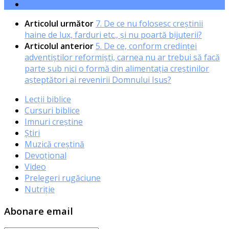
Articolul următor
7. De ce nu folosesc creştinii
haine de lux, farduri etc., şi nu poartă bijuterii?
Articolul anterior
5. De ce, conform credinţei
adventiştilor reformişti, carnea nu ar trebui să facă
parte sub nici o formă din alimentaţia creştinilor
aşteptători ai revenirii Domnului Isus?
Lecții biblice
Cursuri biblice
Imnuri creștine
Știri
Muzică creștină
Devoțional
Video
Prelegeri rugăciune
Nutriție
Abonare email