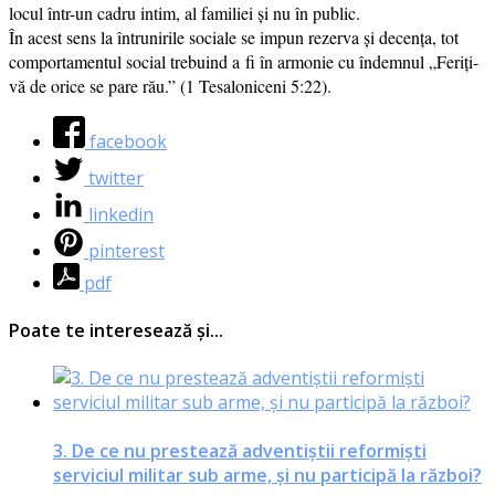
locul într-un cadru intim, al fami­li­ei și nu în public.
În acest sens la întru­ni­ri­le soci­a­le se impun rezer­va și decen­ța, tot
com­por­ta­men­tul soci­al tre­bu­ind a fi în armo­nie cu îndem­nul „Feriți-
vă de ori­ce se pare rău.” (1 Tesaloniceni 5:22).
facebook
twitter
linkedin
pinterest
pdf
Poate te interesează și...
3. De ce nu prestează adventiştii reformişti
serviciul militar sub arme, şi nu participă la război?