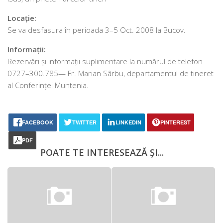
Locație:
Se va des­fa­su­ra în peri­oa­da 3–5 Oct. 2008 la Bucov.
Informații:
Rezervări și infor­ma­ții supli­men­ta­re la numă­rul de tele­fon
0727–300.785— Fr. Marian Sârbu, depar­ta­men­tul de tine­ret
al Conferinței Muntenia.
FACEBOOK
TWITTER
LINKEDIN
PINTEREST
PDF
POATE TE INTERESEAZĂ ȘI...