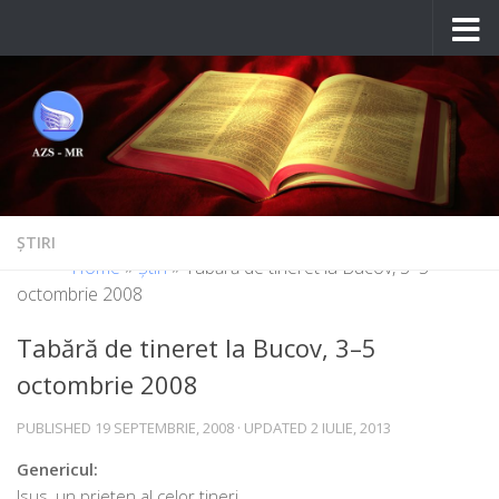
Skip to content
ȘTIRI
Home
»
Știri
»
Tabără de tineret la Bucov, 3–5
octombrie 2008
Tabără de tineret la Bucov, 3–5
octombrie 2008
PUBLISHED
19 SEPTEMBRIE, 2008
· UPDATED
2 IULIE, 2013
Genericul:
Isus, un pri­e­ten al celor tineri