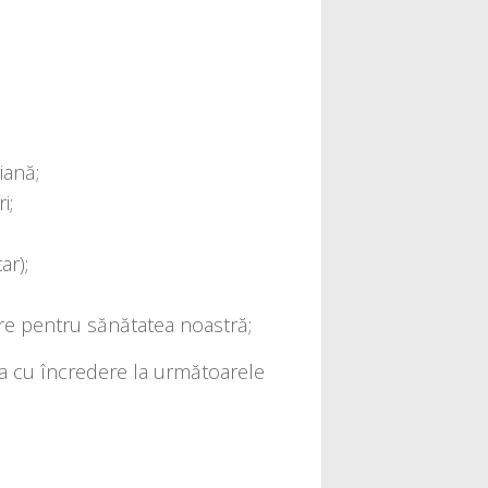
riană;
i;
;
ar);
toa­re pen­tru sănă­ta­tea noastră;
la cu încre­de­re la urmă­toa­re­le