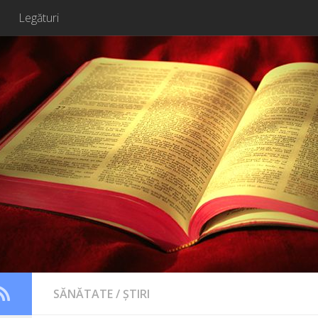
Legături
SĂNĂTATE
/
ȘTIRI