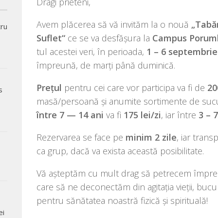
Dragi pri­e­te­ni,
Avem plă­ce­rea să vă invi­tăm la o nouă
„Tabăr
tru
Suflet“
ce se va des­fă­șu­ra la
Campus Porumb
tul aces­tei veri, în peri­oa­da,
1 – 6 sep­tem­bri
împre­u­nă, de marți până duminică.
Prețul
pen­tru cei care vor par­ti­ci­pa va fi de
20
s
,
masă/persoană și anu­mi­te sor­ti­men­te de sucur
între 7 — 14 ani
va fi
175 lei/zi
, iar între
3 – 7
Rezervarea se face pe
minim 2 zile
, iar trans
ca grup, dacă va exis­ta aceas­tă posibilitate.
Vă aștep­tăm cu mult drag să petre­cem împre­u­nă
care să ne deco­nec­tăm din agi­ta­ția vie­ții, bucu­
pen­tru sănă­ta­tea noas­tră fizi­că și spirituală!
ei