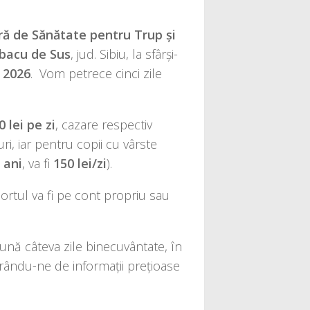
ă de Sănătate pen­tru Trup și
acu de Sus
, jud. Sibiu, la sfâr­și­
e 2026
. Vom petre­ce cinci zile
0 lei pe zi
, caza­re res­pec­tiv
i, iar pen­tru copii cu vâr­ste
 ani
, va fi
150 lei/zi
).
­por­tul va fi pe cont pro­priu sau
 câte­va zile bine­cu­vân­ta­te, în
rân­du-ne de infor­ma­ții pre­ți­oa­se