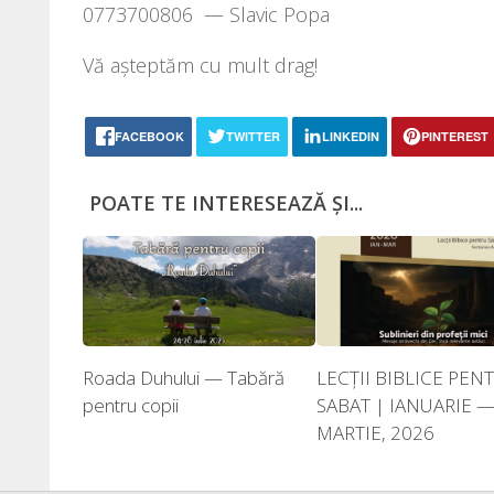
0773700806 — Slavic Popa
Vă aștep­tăm cu mult drag!
FACEBOOK
TWITTER
LINKEDIN
PINTEREST
POATE TE INTERESEAZĂ ȘI...
Roada Duhului — Tabără
LECŢII BIBLICE PEN
pentru copii
SABAT | IANUARIE 
MARTIE, 2026