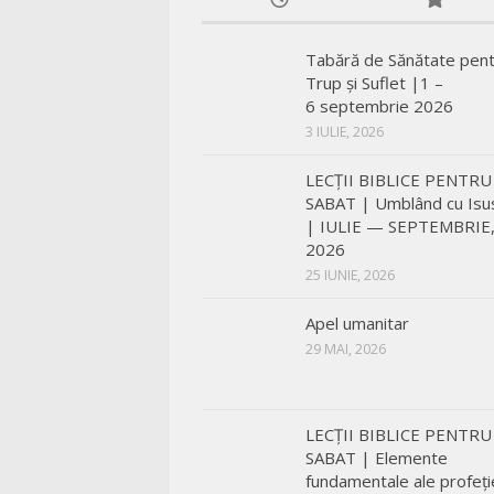
Tabără de Sănătate pen
Trup și Suflet |1 –
6 septembrie 2026
3 IULIE, 2026
LECŢII BIBLICE PENTRU
SABAT | Umblând cu Isu
| IULIE — SEPTEMBRIE
2026
25 IUNIE, 2026
Apel umanitar
29 MAI, 2026
LECŢII BIBLICE PENTRU
SABAT | Elemente
fundamentale ale profeți