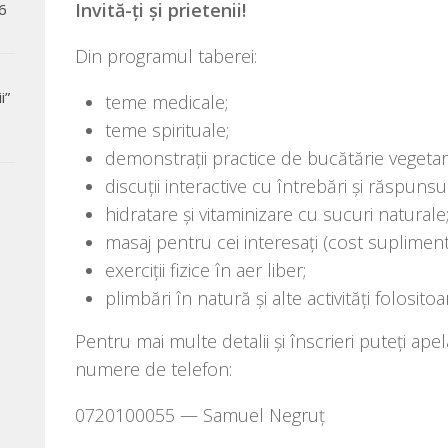
Invită-ți și prietenii!
6
Din pro­gra­mul taberei:
i”
teme medi­ca­le;
teme spi­ri­tu­a­le;
demon­stra­ții prac­ti­ce de bucă­tă­rie vegeta
dis­cu­ții inte­rac­ti­ve cu între­bări și răspunsur
hidra­ta­re și vita­mi­ni­za­re cu sucuri naturale
masaj pen­tru cei inte­re­sați (cost supliment
exer­ci­ții fizi­ce în aer liber;
plim­bări în natu­ră și alte acti­vi­tăți folo­si­
Pentru mai mul­te deta­lii și înscri­eri puteți ape­
nume­re de telefon:
0720100055 — Samuel Negruț