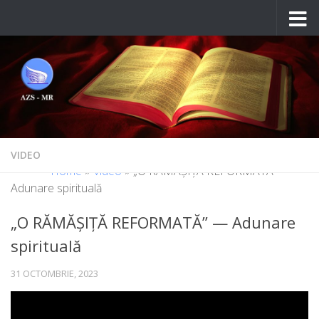
Skip to content
VIDEO
Home
»
Video
»
„O RĂMĂȘIȚĂ REFORMATĂ” –
Adunare spirituală
„O RĂMĂȘIȚĂ REFORMATĂ” — Adunare
spirituală
31 OCTOMBRIE, 2023