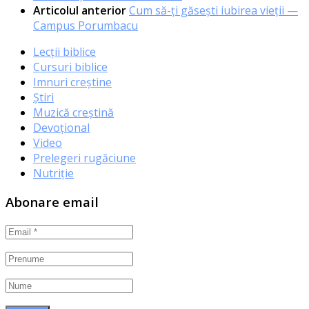
Articolul anterior
Cum să-ți găsești iubirea vieții —
Campus Porumbacu
Lecții biblice
Cursuri biblice
Imnuri creștine
Știri
Muzică creștină
Devoțional
Video
Prelegeri rugăciune
Nutriție
Abonare email