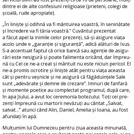
din­tre ei de alte con­fe­siuni reli­gi­oa­se (pri­e­te­ni, colegi de
şcoa­lă, rude apropiate).
„În lini­ş­te şi odih­nă va fi mân­tu­i­rea voas­tră, în seni­nă­ta­te
şi încre­de­re va fi tăria voas­tră.” Cuvântul pre­zen­tat
a făcut apel la ini­mi­le celor pre­zenţi, să-și asi­gu­re via­ţa
aco­lo unde e „garanţie şi sigu­ranţă”, adi­că ală­tu­ri de Isus.
S‑a accen­tu­at fap­tul că ori­ce ban­că sau agen­ție de asi­gu­
rări este nesi­gu­ră şi poa­te fali­men­ta ori­când, dar împre­u­
nă cu Cel ce ne‑a cre­at şi mân­tu­it nu este niciun peri­col. El
ne‑a pro­mis ocro­ti­re şi lini­ş­te atât pen­tru via­ţa aceas­ta
cât și pen­tru veş­ni­cie şi ne asi­gu­ră că făgă­du­inţe­le Sale
sunt „ade­vă­ra­te şi dem­ne de cre­za­re”. Imnuri de fan­fa­ră
şi momen­te poe­ti­ce au com­plec­tat pro­gra­mul, după care,
în apa Jiului, a avut loc cere­mo­n­ia bote­zu­lui. Toţi cei pre­
zenţi împre­u­nă cu mar­to­rii nevă­zu­ţi au cân­tat „Salvat,
sal­vat…” atunci când Alin, Daniel, Amelia şi Ioana, au fost
afun­da­ţi în apă.
Mulţumim lui Dumnezeu pen­tru ziua aceas­ta minu­na­tă,