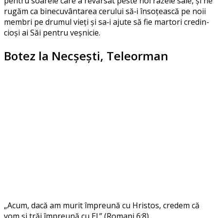
pen­tru soa­re­le care a revăr­sat pes­te noi raze­le sale, şi ne
rugăm ca bine­cu­vân­ta­rea ceru­lui să‑i însoţeas­că pe noii
mem­bri pe dru­mul vieţi şi sa‑i aju­te să fie mar­tori cre­din­
cioşi ai Săi pen­tru veşnicie.
Botez la Necșești, Teleorman
„Acum, dacă am murit împre­u­nă cu Hristos, cre­dem că
vom şi trăi împre­u­nă cu El.” (Romani 6:8).