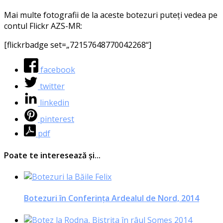
Mai mul­te foto­gra­fii de la aces­te bote­zuri puteți vedea pe
con­tul Flickr AZS-MR:
[fli­c­kr­ba­d­ge set=„72157648770042268“]
facebook
twitter
linkedin
pinterest
pdf
Poate te interesează și...
Botezuri în Conferința Ardealul de Nord, 2014