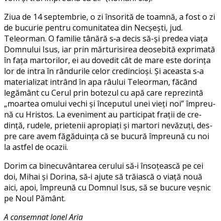
Ziua de 14 sep­tem­brie, o zi înso­ri­tă de toam­nă, a fost o zi
de bucu­rie pen­tru comu­ni­ta­tea din Necşeşti, jud.
Teleorman. O fami­lie tână­ră s‑a decis să-şi pre­dea via­ţa
Domnului Isus, iar prin măr­tu­ri­si­rea deo­se­bi­tă expri­ma­tă
în faţa mar­to­ri­lor, ei au dove­dit cât de mare este dorinţa
lor de intra în rân­du­ri­le celor cre­din­cioşi. Şi aceas­ta s‑a
mate­ria­li­zat intrând în apa râu­lui Teleorman, făcând
legământ cu Cerul prin bote­zul cu apă care repre­zin­tă
„moar­tea omu­lui vechi şi înce­pu­tul unei vieţi noi” împre­u­
nă cu Hristos. La eve­ni­ment au par­ti­ci­pat fra­ţii de cre­
dinţă, rude­le, pri­e­te­nii apro­pi­a­ţi şi mar­tori nevă­zu­ţi, des­
pre care avem făgă­du­in­ța că se bucu­ră împre­u­nă cu noi
la ast­fel de ocazii.
Dorim ca bine­cu­vân­ta­rea ceru­lui să‑i însoţeas­că pe cei
doi, Mihai şi Dorina, să‑i aju­te să tră­i­as­că o via­ţă nouă
aici, apoi, împre­u­nă cu Domnul Isus, să se bucu­re veş­nic
pe Noul Pământ.
A con­sem­nat Ionel Aria