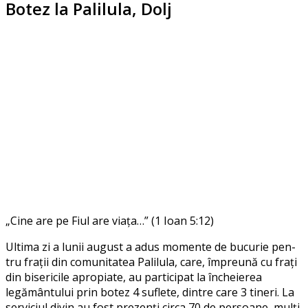
Botez la Palilula, Dolj
„Cine are pe Fiul are via­ţa…” (1 Ioan 5:12)
Ultima zi a lunii august a adus momen­te de bucu­rie pen­
tru fra­ții din comu­ni­ta­tea Palilula, care, împre­u­nă cu fra­ţi
din bise­ri­ci­le apro­pi­a­te, au par­ti­ci­pat la înche­ie­rea
legămân­tu­lui prin botez 4 sufle­te, din­tre care 3 tineri. La
ser­vi­ci­ul divin au fost pre­zenţi cir­ca 70 de per­soa­ne, mulți