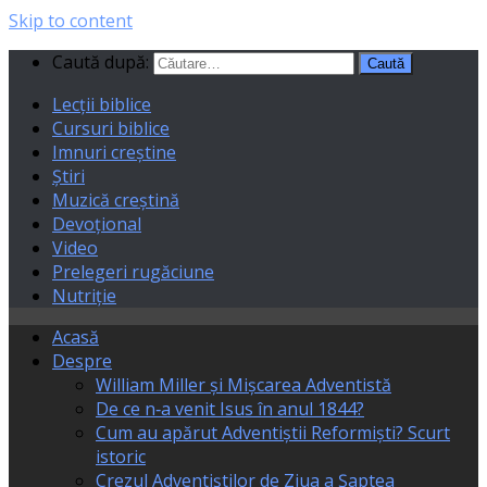
Skip to content
Caută după:
Lecții biblice
Cursuri biblice
Imnuri creștine
Știri
Muzică creștină
Devoțional
Video
Prelegeri rugăciune
Nutriție
Acasă
Despre
William Miller și Mișcarea Adventistă
De ce n‑a venit Isus în anul 1844?
Cum au apărut Adventiștii Reformiști? Scurt
istoric
Crezul Adventiștilor de Ziua a Șaptea