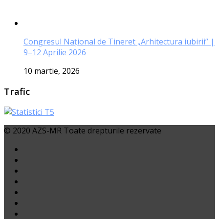
Congresul Național de Tineret „Arhitectura iubirii” |
9–12 Aprilie 2026
10 martie, 2026
Trafic
© 2020 AZS-MR Toate drepturile rezervate