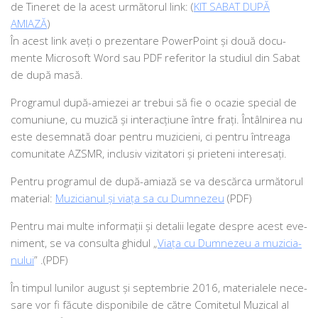
de Tineret de la acest urmă­to­rul link: (
KIT SABAT DUPĂ
AMIAZĂ
)
În acest link aveți o pre­zen­ta­re PowerPoint și două docu­
men­te Microsoft Word sau PDF refe­ri­tor la stu­di­ul din Sabat
de după masă.
Programul după-amie­zei ar tre­bui să fie o oca­zie spe­cial de
comu­niu­ne, cu muzi­că şi inte­ra­cţiu­ne între fra­ţi. Întâlnirea nu
este desem­na­tă doar pen­tru muzi­cieni, ci pen­tru întrea­ga
comu­ni­ta­te AZSMR, inclu­siv vizi­ta­tori şi pri­e­te­ni interesaţi.
Pentru pro­gra­mul de după-ami­a­ză se va des­căr­ca urmă­to­rul
mate­ri­al:
Muzicianul şi via­ţa sa cu Dumnezeu
(PDF)
Pentru mai mul­te infor­ma­ţii şi deta­lii lega­te des­pre acest eve­
ni­ment, se va con­sul­ta ghi­dul „
Viaţa cu Dumnezeu a muzi­cia­
nu­lui
” .(PDF)
În tim­pul luni­lor august şi sep­tem­brie 2016, mate­ri­a­le­le nece­
sa­re vor fi făcu­te dis­po­ni­bi­le de către Comitetul Muzical al