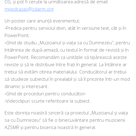
CG, şi pot fi ceru­te la urmă­toa­rea adre­să de ema­il:
mpedrazas@sdarm.org
Un pos­ter care anu­nţă evenimentul;
‑Predica pen­tru ser­vi­ci­ul divin, atât în ver­siu­ne text, cât şi în
PowerPoint;
‑Ghid de stu­diu „Muzicianul şi via­ţa sa cu Dumnezeu”, pen­tru
întâl­ni­rea de după-ami­a­ză, cu tex­tul în for­mat de revis­tă şi în
PowerPoint. Recomandăm ca uni­tă­ţi­le să tipă­reas­că aces­te
revis­te şi să le dis­tri­bu­ie între fra­ţi în gene­ral. La întâl­ni­re ar
tre­bui să evi­tăm citi­rea mate­ri­a­lu­lui. Conducătorul ar tre­bui
să stu­die­ze subiec­tul în pre­a­la­bil şi să îl pre­zin­te într-un mod
dina­mic şi interesant.
‑Ghid de pro­ce­duri pen­tru conducători
‑Videoclipuri scur­te refe­ri­toa­re la subiect.
Este dorinţa noas­tră sin­ce­ră ca pro­iec­tul „Muzicianul şi via­ţa
sa cu Dumnezeu” să fie o bine­cu­vân­ta­re pen­tru muzi­cie­nii
AZSMR şi pen­tru bise­ri­ca noas­tră în general.