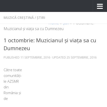
Skip to content
MUZICĂ CREȘTINĂ
/
ȘTIRI
Home
»
Știri
»
1 octombrie:
Muzicianul şi viaţa sa cu Dumnezeu
1 octombrie: Muzicianul şi viaţa sa cu
Dumnezeu
PUBLISHED
11 SEPTEMBRIE, 2016
· UPDATED
25 SEPTEMBRIE, 2016
Către toa­te
comu­ni­tă­ți­
le AZSMR
din
România și
de