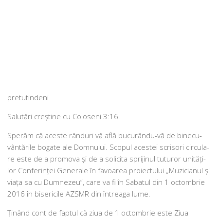
pretutindeni
Salutări cre­ş­ti­ne cu Coloseni 3:16.
Sperăm că aces­te rân­duri vă află bucu­rân­du-vă de bine­cu­
vân­tă­ri­le boga­te ale Domnului. Scopul aces­tei scri­sori cir­cu­la­
re este de a pro­mo­va şi de a soli­ci­ta spri­ji­nul tutu­ror uni­tă­ţi­
lor Conferinţei Generale în favoa­rea pro­iec­tu­lui „Muzicianul şi
via­ţa sa cu Dumnezeu”, care va fi în Sabatul din 1 octom­brie
2016 în bise­ri­ci­le AZSMR din întrea­ga lume.
Ţinând cont de fap­tul că ziua de 1 octom­brie este Ziua