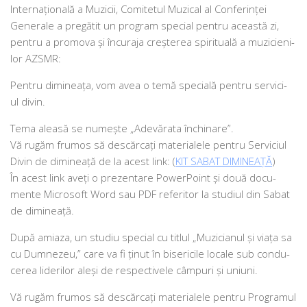
Internaţională a Muzicii, Comitetul Muzical al Conferinţei
Generale a pre­gă­tit un pro­gram spe­cial pen­tru aceas­tă zi,
pen­tru a pro­mo­va şi încu­ra­ja cre­ş­te­rea spi­ri­tu­a­lă a muzi­cie­ni­
lor AZSMR:
Pentru dimi­nea­ţa, vom avea o temă spe­cia­lă pen­tru ser­vi­ci­
ul divin.
Tema alea­să se numeș­te „Adevărata închinare”.
Vă rugăm fru­mos să des­căr­cați mate­ri­a­le­le pen­tru Serviciul
Divin de dimi­nea­ță de la acest link: (
KIT SABAT DIMINEAȚĂ
)
În acest link aveți o pre­zen­ta­re PowerPoint și două docu­
men­te Microsoft Word sau PDF refe­ri­tor la stu­di­ul din Sabat
de dimineață.
După ami­a­za, un stu­diu spe­cial cu titlul „Muzicianul şi via­ţa sa
cu Dumnezeu,” care va fi ţinut în bise­ri­ci­le loca­le sub con­du­
ce­rea lide­ri­lor aleşi de res­pec­ti­ve­le câm­puri şi uniuni.
Vă rugăm fru­mos să des­căr­cați mate­ri­a­le­le pen­tru Programul