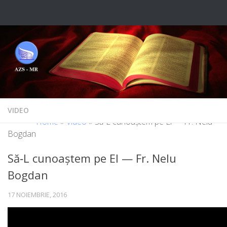
Skip to content
VIDEO
Home
»
Video
»
Să‑L cunoaștem pe El — Fr. Nelu
Bogdan
Să‑L cunoaștem pe El — Fr. Nelu
Bogdan
17 NOIEMBRIE, 2016