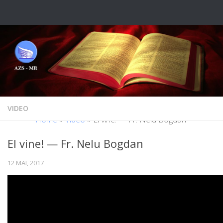
Skip to content
VIDEO
Home
»
Video
»
El vine! — Fr. Nelu Bogdan
El vine! — Fr. Nelu Bogdan
12 MAI, 2017