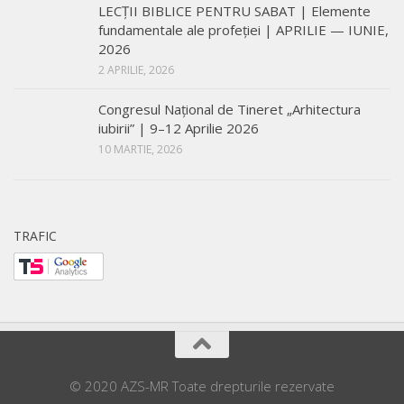
LECŢII BIBLICE PENTRU SABAT | Elemente
fundamentale ale profeției | APRILIE — IUNIE,
2026
2 APRILIE, 2026
Congresul Național de Tineret „Arhitectura
iubirii” | 9–12 Aprilie 2026
10 MARTIE, 2026
TRAFIC
© 2020 AZS-MR Toate drepturile rezervate