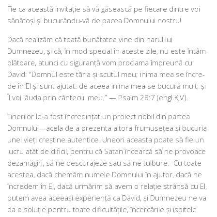
Fie ca aceas­tă invi­ta­ţie să vă găseas­că pe fie­ca­re din­tre voi
sănă­toşi şi bucu­rân­du-vă de pacea Domnului nostru!
Dacă rea­li­zăm că toa­tă bună­ta­tea vine din harul lui
Dumnezeu, şi că, în mod spe­cial în aces­te zile, nu este întâm­
plă­toa­re, atunci cu sigu­ranţă vom pro­cla­ma împre­u­nă cu
David: “Domnul este tăria şi scu­tul meu; ini­ma mea se încre­
de în El şi sunt aju­tat: de ace­ea ini­ma mea se bucu­ră mult; şi
Îl voi lău­da prin cân­te­cul meu.” — Psalm 28:7 (engl.KJV).
Tinerilor le‑a fost încre­dinţat un pro­iect nobil din par­tea
Domnului—acela de a pre­zen­ta alto­ra fru­mu­seţea şi bucu­ria
unei vieţi cre­ş­ti­ne auten­ti­ce. Uneori aceas­ta poa­te să fie un
lucru atât de difi­cil, pen­tru că Satan încear­că să ne pro­voa­ce
dez­a­mă­giri, să ne des­cu­ra­je­ze sau să ne tul­bu­re. Cu toa­te
aces­tea, dacă che­măm nume­le Domnului în aju­tor, dacă ne
încre­dem în El, dacă urmă­rim să avem o rela­ţie strân­să cu El,
putem avea ace­ea­şi expe­rienţă ca David, şi Dumnezeu ne va
da o solu­ţie pen­tru toa­te difi­cul­tă­ţi­le, încer­că­ri­le şi ispi­te­le