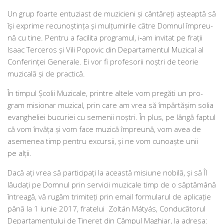
Un grup foar­te entu­zi­ast de muzi­cieni şi cân­tă­reţi aşteap­tă să
îşi expri­me recu­noş­tinţa şi mulţu­mi­ri­le către Domnul împre­u­
nă cu tine. Pentru a faci­li­ta pro­gra­mul, i‑am invi­tat pe fra­ţii
Isaac Terceros şi Vili Popovic din Departamentul Muzical al
Conferinţei Generale. Ei vor fi pro­fe­so­rii noş­tri de teo­rie
muzi­ca­lă şi de practică.
În tim­pul Şcolii Muzicale, prin­tre alte­le vom pre­găti un pro­
gram misio­nar muzi­cal, prin care am vrea să împăr­tă­şim solia
evan­ghe­li­ei bucu­ri­ei cu seme­nii noş­tri. În plus, pe lân­gă fap­tul
că vom învă­ţa şi vom face muzi­că împre­u­nă, vom avea de
ase­me­nea timp pen­tru excur­sii, şi ne vom cunoa­ş­te unii
pe alţii.
Dacă aţi vrea să par­ti­ci­pa­ţi la aceas­tă misiu­ne nobi­lă, şi să Îl
lău­da­ţi pe Domnul prin ser­vi­cii muzi­ca­le timp de o săp­tămâ­nă
întrea­gă, vă rugăm tri­mi­teţi prin ema­il for­mu­la­rul de apli­ca­ţie
până la 1 iunie 2017, fra­te­lui Zoltán Mátyás, Conducătorul
Departamentului de Tineret din Câmpul Maghiar, la adre­sa: