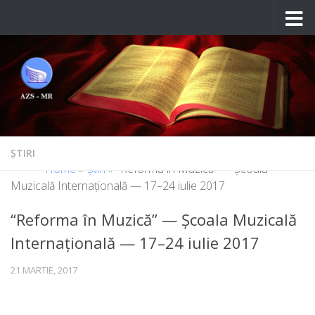
Skip to content
ȘTIRI
Home
»
Știri
»
“Reforma în Muzică” — Şcoala
Muzicală Internaţională — 17–24 iulie 2017
“Reforma în Muzică” — Şcoala Muzicală
Internaţională — 17–24 iulie 2017
21 MARTIE, 2017