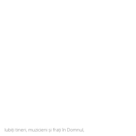
Iubiţi tineri, muzi­cieni şi fra­ţi în Domnul,