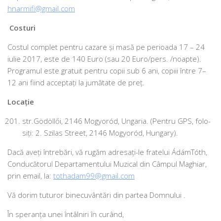
hnarmifi@gmail.com
Costuri
Costul com­plet pen­tru caza­re şi masă pe peri­oa­da 17 – 24
iulie 2017, este de 140 Euro (sau 20 Euro/pers. /noapte).
Programul este gra­tu­it pen­tru copii sub 6 ani, copi­ii între 7–
12 ani fiind accep­ta­ţi la jumă­ta­te de preţ.
Locaţie
str.Gödöllői, 2146 Mogyoród, Ungaria. (Pentru GPS, folo­
si­ţi: 2. Szilas Street, 2146 Mogyoród, Hungary).
Dacă aveţi între­bări, vă rugăm adre­sa­ţi-le fra­te­lui ÁdámTóth,
Conducătorul Departamentului Muzical din Câmpul Maghiar,
prin ema­il, la:
tothadam99@gmail.com
Vă dorim tutu­ror bine­cu­vân­tări din par­tea Domnului .
În spe­ranţa unei întâl­niri în curând,