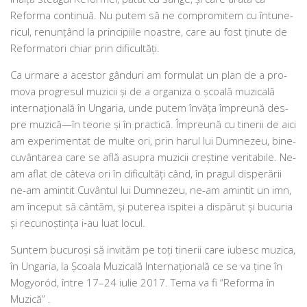
Reforma con­ti­nuă. Nu putem să ne com­pro­mi­tem cu întu­ne­
ri­cul, renu­nţând la prin­ci­pi­i­le noas­tre, care au fost ţinu­te de
Reformatori chiar prin dificultăţi.
Ca urma­re a aces­tor gân­duri am for­mu­lat un plan de a pro­
mo­va pro­gre­sul muzi­cii şi de a orga­ni­za o şcoa­lă muzi­ca­lă
inter­na­ţio­na­lă în Ungaria, unde putem învă­ţa împre­u­nă des­
pre muzică—în teo­rie şi în prac­ti­că. Împreună cu tine­rii de aici
am expe­ri­men­tat de mul­te ori, prin harul lui Dumnezeu, bine­
cu­vân­ta­rea care se află asu­pra muzi­cii cre­ş­ti­ne veri­ta­bi­le. Ne-
am aflat de câte­va ori în difi­cul­tă­ţi când, în pra­gul dis­pe­ră­rii
ne-am amin­tit Cuvântul lui Dumnezeu, ne-am amin­tit un imn,
am înce­put să cân­tăm, şi pute­rea ispi­tei a dis­pă­rut şi bucu­ria
şi recu­noş­tinţa i‑au luat locul.
Suntem bucu­roşi să invi­tăm pe toţi tine­rii care iubesc muzi­ca,
în Ungaria, la Şcoala Muzicală Internaţională ce se va ţine în
Mogyoród, între 17–24 iulie 2017. Tema va fi “Reforma în
Muzică” .