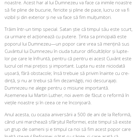
noas­tre. Acest har al lui Dumnezeu va face ca ini­mi­le noas­tre
să fie pli­ne de bucu­rie, feri­ci­te şi pli­ne de pace, lucru ce va fi
vizi­bil şi din exte­ri­or şi ne va face să fim mulţumitori.
Trăim într-un timp spe­cial. Satan ştie că tim­pul său este scurt,
ca urma­re el acţio­nea­ză cu pute­re. Ţinta sa prin­ci­pa­lă este
popo­rul lui Dumnezeu—un popor care vrea să menţi­nă sus
Cuvântul lui Dumnezeu în ciu­da tutu­ror difi­cul­tă­ţi­lor şi lup­te­
lor pe care le înfrun­tă, pen­tru că pen­tru ei acest Cuvânt este
lucrul cel mai preţi­os şi impor­tant. Lupta nu este nici­o­da­tă
uşoa­ră, fără obs­ta­co­le; însă tre­bu­ie să pri­vim îna­in­te cu cre­
dinţă, şi nu ar tre­bui să fim dez­a­mă­gi­ţi, nici des­cu­ra­ja­ţi.
Dumnezeu ne ale­ge pen­tru o misiu­ne impor­tan­tă.
Asemenea lui Martin Luther, noi avem de făcut o refor­mă în
vieţi­le noas­tre şi în ceea ce ne înconjoară.
Anul aces­ta, cu oca­zia ani­ver­să­rii a 500 de ani de la Reformă,
când unii mar­chea­ză sfârşi­tul Reformei, este tim­pul să exis­te
un grup de oameni şi e tim­pul ca noi să fim acest popor care
îna­lţă stea­gul Reformei, pătat cu sân­ge, şi care ara­tă că