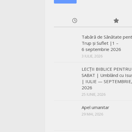
Tabără de Sănătate pen
Trup și Suflet |1 –
6 septembrie 2026
3 IULIE, 2026
LECŢII BIBLICE PENTRU
SABAT | Umblând cu Isu
| IULIE — SEPTEMBRIE
2026
25 IUNIE, 2026
Apel umanitar
29 MAI, 2026