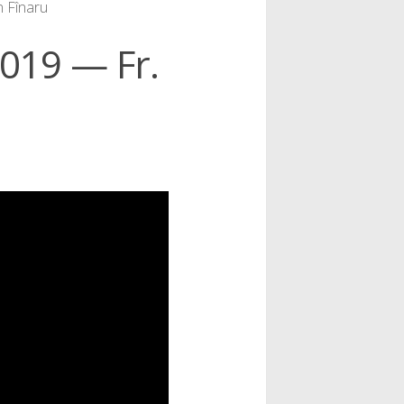
n Fînaru
019 — Fr.