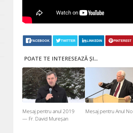
FACEBOOK
TWITTER
LINKEDIN
PINTEREST
POATE TE INTERESEAZĂ ȘI...
Mesaj pentru anul 2019
Mesaj pentru Anul N
— Fr. David Mureșan