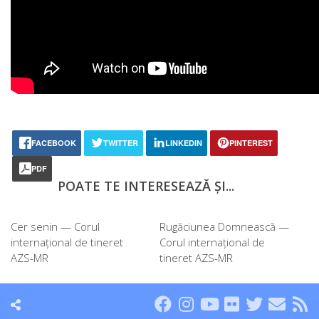
FACEBOOK
TWITTER
LINKEDIN
PINTEREST
PDF
POATE TE INTERESEAZĂ ȘI...
Cer senin — Corul
Rugăciunea Domnească —
internațional de tineret
Corul internațional de
AZS-MR
tineret AZS-MR