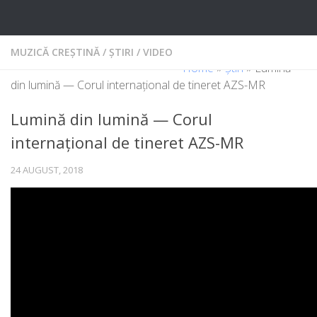
Skip to content
MUZICĂ CREȘTINĂ
/
ȘTIRI
/
VIDEO
Home
»
Știri
»
Lumină
din lumină — Corul internațional de tineret AZS-MR
Lumină din lumină — Corul
internațional de tineret AZS-MR
24 AUGUST, 2018