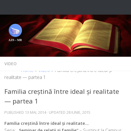
Skip to content
VIDEO
Home
»
Video
»
Familia creștină între ideal și
realitate — partea 1
Familia creștină între ideal și realitate
— partea 1
PUBLISHED
13 MAI, 2014
· UPDATED
28 IUNIE, 2015
Familia creș­ti­nă între ide­al și realitate…
Seria:
„Seminar de rela­ții și fami­lie”
– Susținut la Campus