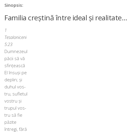
Sinopsis:
Familia creștină între ideal și realitate…
1
Tesaloniceni
5:23
Dumnezeul
păcii să vă
sfin­țeas­că
El însuși pe
deplin; și
duhul vos­
tru, sufle­tul
vos­tru și
tru­pul vos­
tru să fie
păzi­te
întregi, fără