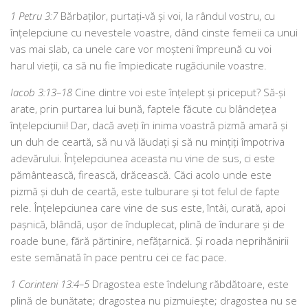
1 Petru 3:7
Bărbaților, pur­tați-vă și voi, la rân­dul vos­tru, cu
înțe­lep­ciu­ne cu neves­te­le voas­tre, dând cin­ste feme­ii ca unui
vas mai slab, ca une­le care vor moș­te­ni împre­u­nă cu voi
harul vie­ții, ca să nu fie împie­di­ca­te rugă­ciu­ni­le voastre.
Iacob 3:13–18
Cine din­tre voi este înțe­lept și pri­ce­put? Să-și
ara­te, prin pur­ta­rea lui bună, fap­te­le făcu­te cu blân­de­țea
înțe­lep­ciu­nii! Dar, dacă aveți în ini­ma voas­tră pizmă ama­ră și
un duh de cear­tă, să nu vă lău­dați și să nu min­țiți împo­tri­va
ade­vă­ru­lui. Înțelepciunea aceas­ta nu vine de sus, ci este
pămân­teas­că, fireas­că, dră­ceas­că. Căci aco­lo unde este
pizmă și duh de cear­tă, este tul­bu­ra­re și tot felul de fap­te
rele. Înțelepciunea care vine de sus este, întâi, cura­tă, apoi
paș­ni­că, blân­dă, ușor de îndu­ple­cat, pli­nă de îndu­ra­re și de
roa­de bune, fără păr­ti­ni­re, nefă­țar­ni­că. Și roa­da nepri­hă­ni­rii
este semă­na­tă în pace pen­tru cei ce fac pace.
1 Corinteni 13:4–5
Dragostea este înde­lung răb­dă­toa­re, este
pli­nă de bună­ta­te; dra­gos­tea nu pizmu­ieș­te; dra­gos­tea nu se