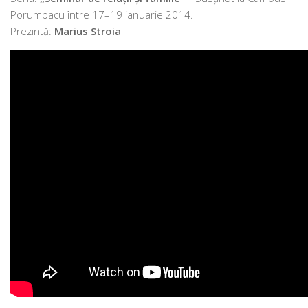
Porumbacu între 17–19 ianu­a­rie 2014.
Prezintă:
Marius Stroia