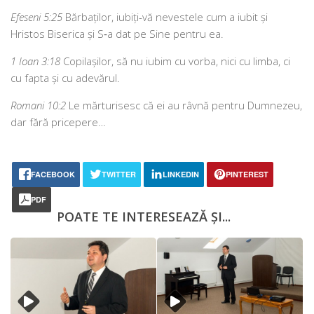
Efeseni 5:25
Bărbaților, iubiți-vă neves­te­le cum a iubit și
Hristos Biserica și S‑a dat pe Sine pen­tru ea.
1 Ioan 3:18
Copilașilor, să nu iubim cu vor­ba, nici cu lim­ba, ci
cu fap­ta și cu adevărul.
Romani 10:2
Le măr­tu­ri­sesc că ei au râv­nă pen­tru Dumnezeu,
dar fără pricepere…
FACEBOOK
TWITTER
LINKEDIN
PINTEREST
PDF
POATE TE INTERESEAZĂ ȘI...