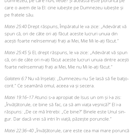
Dumnezeu, pe care nu‑L vede? Și aceas­ta este porun­ca pe
care o avem de la El: cine iubeș­te pe Dumnezeu iubeș­te și
pe fra­te­le său.
Matei 25:40
Drept răs­puns, Împăratul le va zice: „Adevărat vă
spun că, ori de câte ori ați făcut aces­te lucruri unu­ia din
acești foar­te neîn­sem­nați frați ai Mei, Mie Mi le-ați făcut.”
Matei 25:45
Și El, drept răs­puns, le va zice: „Adevărat vă spun
că, ori de câte ori n‑ați făcut aces­te lucruri unu­ia din­tre acești
foar­te neîn­sem­nați frați ai Mei, Mie nu Mi le-ați făcut.”
Galateni 6:7
Nu vă înșe­lați: „Dumnezeu nu Se lasă să fie batjo­
co­rit.” Ce sea­mă­nă omul, ace­ea va și secera.
Matei 19:16–17
Atunci s‑a apro­pi­at de Isus un om și I‑a zis:
„Învățătorule, ce bine să fac, ca să am via­ța veș­ni­că?” El i‑a
răs­puns: „De ce mă întrebi: „Ce bine?” Binele este Unul sin­
gur. Dar dacă vrei să intri în via­ță, păzeș­te poruncile.”
Matei 22:36–40
„Învățătorule, care este cea mai mare porun­că