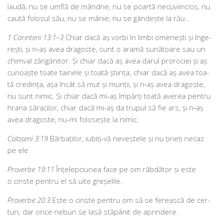
lau­dă, nu se umflă de mân­drie, nu se poar­tă necu­vi­in­cios, nu
cau­tă folo­sul său, nu se mânie, nu se gân­deș­te la rău…
1 Corinteni 13:1–3
Chiar dacă aș vor­bi în lim­bi ome­nești și înge­
rești, și n‑aș avea dra­gos­te, sunt o ara­mă sună­toa­re sau un
chim­val zăn­gă­ni­tor. Și chiar dacă aș avea darul pro­ro­ci­ei și aș
cunoaș­te toa­te tai­ne­le și toa­tă ști­in­ța; chiar dacă aș avea toa­
tă cre­din­ța, așa încât să mut și mun­ții, și n‑aș avea dra­gos­te,
nu sunt nimic. Și chiar dacă mi-aș împăr­ți toa­tă ave­rea pen­tru
hra­na săra­ci­lor, chiar dacă mi-aș da tru­pul să fie ars, și n‑aș
avea dra­gos­te, nu-mi folo­seș­te la nimic.
Coloseni 3:19
Bărbaților, iubiți-vă neves­te­le și nu țineți necaz
pe ele.
Proverbe 19:11
Înțelepciunea face pe om răb­dă­tor și este
o cin­ste pen­tru el să uite greșelile.
Proverbe 20:3
Este o cin­ste pen­tru om să se fereas­că de cer­
turi; dar ori­ce nebun se lasă stă­pâ­nit de aprindere.