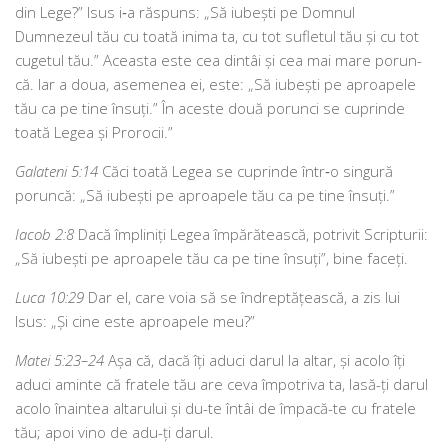
din Lege?” Isus i‑a răs­puns: „Să iubești pe Domnul
Dumnezeul tău cu toa­tă ini­ma ta, cu tot sufle­tul tău și cu tot
cuge­tul tău.” Aceasta este cea din­tâi și cea mai mare porun­
că. Iar a doua, ase­me­nea ei, este: „Să iubești pe aproa­pe­le
tău ca pe tine însuți.” În aces­te două porunci se cuprin­de
toa­tă Legea și Prorocii.”
Galateni 5:14
Căci toa­tă Legea se cuprin­de într‑o sin­gu­ră
porun­că: „Să iubești pe aproa­pe­le tău ca pe tine însuți.”
Iacob 2:8
Dacă împli­niți Legea împă­ră­teas­că, potri­vit Scripturii:
„Să iubești pe aproa­pe­le tău ca pe tine însuți”, bine faceți.
Luca 10:29
Dar el, care voia să se îndrep­tă­țeas­că, a zis lui
Isus: „Și cine este aproa­pe­le meu?”
Matei 5:23–24
Așa că, dacă îți aduci darul la altar, și aco­lo îți
aduci amin­te că fra­te­le tău are ceva împo­tri­va ta, lasă-ți darul
aco­lo îna­in­tea alta­ru­lui și du-te întâi de împa­că-te cu fra­te­le
tău; apoi vino de adu-ți darul.