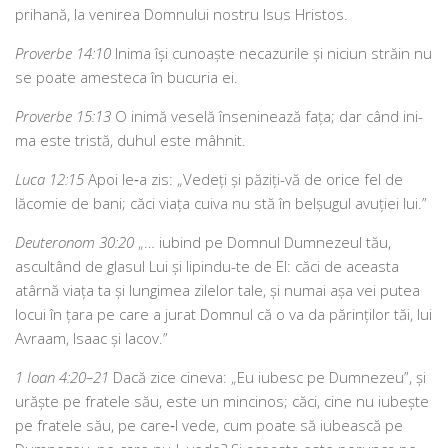
pri­ha­nă, la veni­rea Domnului nos­tru Isus Hristos.
Proverbe 14:10
Inima își cunoaș­te neca­zu­ri­le și niciun stră­in nu
se poa­te ames­te­ca în bucu­ria ei.
Proverbe 15:13
O ini­mă vese­lă înse­ni­nea­ză fața; dar când ini­
ma este tris­tă, duhul este mâhnit.
Luca 12:15
Apoi le‑a zis: „Vedeți și păziți-vă de ori­ce fel de
lăco­mie de bani; căci via­ța cui­va nu stă în bel­șu­gul avu­ți­ei lui.”
Deuteronom 30:20
„… iubind pe Domnul Dumnezeul tău,
ascul­tând de gla­sul Lui și lipin­du-te de El: căci de aceas­ta
atâr­nă via­ța ta și lun­gi­mea zile­lor tale, și numai așa vei putea
locui în țara pe care a jurat Domnul că o va da părin­ți­lor tăi, lui
Avraam, Isaac și Iacov.”
1 Ioan 4:20–21
Dacă zice cine­va: „Eu iubesc pe Dumnezeu”, și
urăș­te pe fra­te­le său, este un min­ci­nos; căci, cine nu iubeș­te
pe fra­te­le său, pe care‑l vede, cum poa­te să iubeas­că pe