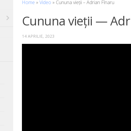
Home
»
Video
»
Cununa vieții – Adrian Fînaru
Cununa vieții — Adr
14 APRILIE, 2023