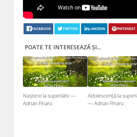
FACEBOOK
TWITTER
LINKEDIN
PINTEREST
POATE TE INTERESEAZĂ ȘI...
Naștere la superlativ —
Adolescență la superl
Adrian Fînaru
— Adrian Fînaru