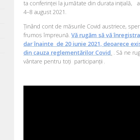
ta con­fe­rin­ței la jumă­ta­te din dura­ta ini­ția­l
4–8 august 2021.
Ținând cont de măsu­ri­le Covid aus­trie­ce, spe­r
fru­mos împre­u­nă.
Vă rugăm să vă înre­gis­tra
dar îna­in­te de 20 iunie 2021, deo­a­re­ce exis­t
din cau­za regle­men­tă­ri­lor Covid
. Să ne rug
vân­ta­re pen­tru toți participanții .