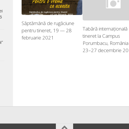
ei
6
Săptămână de rugăciune
Tabără internaţională
pentru tineret, 19 — 28
tineret la Campus
februarie 2021
i”
Porumbacu, România
23–27 decembrie 2