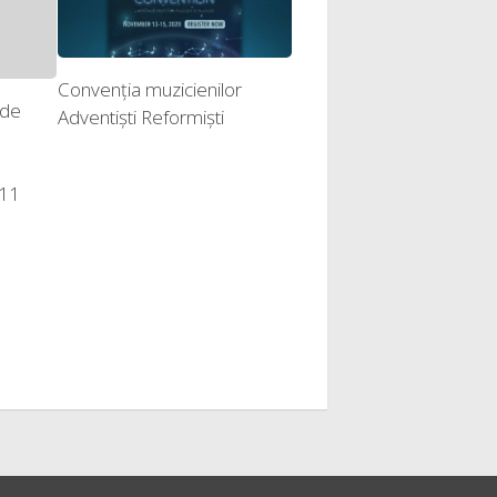
Convenția muzicienilor
 de
Adventiști Reformiști
011