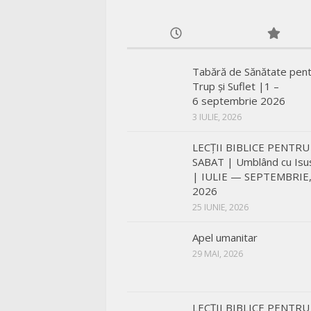
Tabără de Sănătate pen
Trup și Suflet |1 –
6 septembrie 2026
3 IULIE, 2026
LECŢII BIBLICE PENTRU
SABAT | Umblând cu Isu
| IULIE — SEPTEMBRIE
2026
25 IUNIE, 2026
Apel umanitar
29 MAI, 2026
LECŢII BIBLICE PENTRU