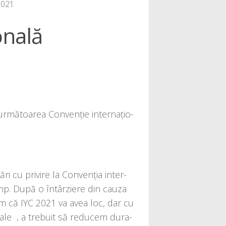
 2021
onală
 urmă­toa­rea Convenție inter­națio­
ri cu pri­vi­re la Convenția inter­
timp. După o întâr­zi­e­re din cau­za
um că IYC 2021 va avea loc, dar cu
a­le , a tre­bu­it să redu­cem dura­