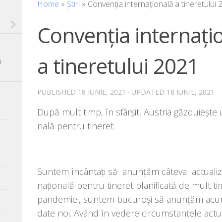
Home
»
Știri
»
Convenția internațională a tineretului
Convenția internați
a tineretului 2021
u
PUBLISHED
18 IUNIE, 2021
· UPDATED
18 IUNIE, 2021
După mult timp, în sfâr­șit, Austria găz­du­ieș­te
na­lă pen­tru tineret.
Suntem încân­tați să anun­țăm câte­va actu­a­li­ză
națio­na­lă pen­tru tine­ret pla­ni­fi­ca­tă de mult 
pan­de­mi­ei, sun­tem bucu­roși să anun­țăm ac
date noi. Având în vede­re cir­cum­stan­țe­le actu­