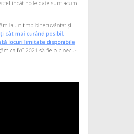
ă, ast­fel încât noi­le date sunt acum
ăm la un timp bine­cu­vân­tat și
ți cât mai curând posi­bil,
ă locuri limi­ta­te dis­po­ni­bi­le
ăm ca IYC 2021 să fie o bine­cu­