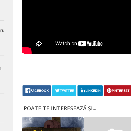
tru
s
,
FACEBOOK
TWITTER
LINKEDIN
PINTEREST
POATE TE INTERESEAZĂ ȘI...