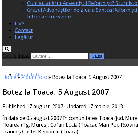
Cum au apărut Adventiștii Reformiști? Scurt isto
Crezul Adventiștilor de Ziua a Șaptea Reformiști
Întrebări frecvente
Live
Contact
Legături
Caută după:
Album foto
Home
»
Album foto
»
Botez la Toaca, 5 August 2007
Botez la Toaca, 5 August 2007
Published
17 august, 2007
· Updated
17 martie, 2013
În data de 05 august 2007 în comu­ni­ta­tea Toaca (jud. Mur
Floarea (Tg. Mureș), Cofari Lucia (Toaca), Man Pop Roxana 
Frandeș Costel Beniamin (Toaca).