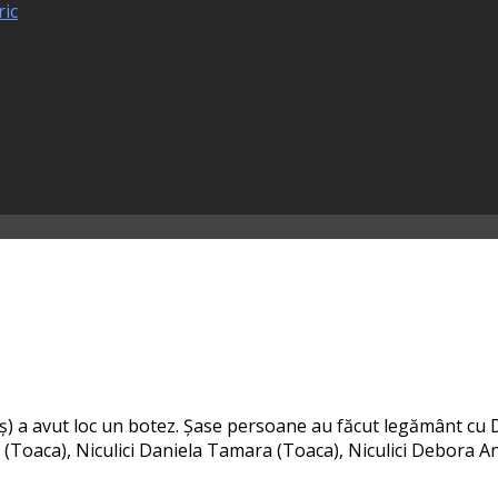
ric
eș) a avut loc un botez. Șase per­soa­ne au făcut legământ c
(Toaca), Niculici Daniela Tamara (Toaca), Niculici Debora A