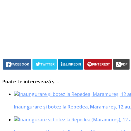
FACEBOOK
TWITTER
LINKEDIN
PINTEREST
PDF
Poate te interesează și...
Inaungurare şi botez la Repedea, Maramureş, 12 au