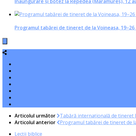
Inaungurare şi botez la Repedea (Maramureş), 12 a
Programul tabărei de tineret de la Voineasa, 19–26
Articolul următor
Tabără internaţională de tineret
Articolul anterior
Programul tabărei de tineret de 
Lecții biblice