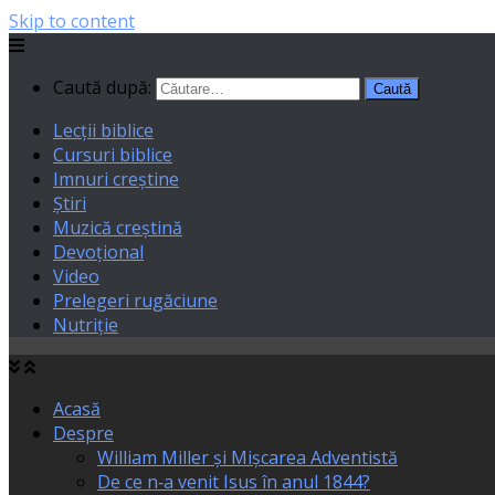
Skip to content
Caută după:
Lecții biblice
Cursuri biblice
Imnuri creștine
Știri
Muzică creștină
Devoțional
Video
Prelegeri rugăciune
Nutriție
Acasă
Despre
William Miller și Mișcarea Adventistă
De ce n‑a venit Isus în anul 1844?