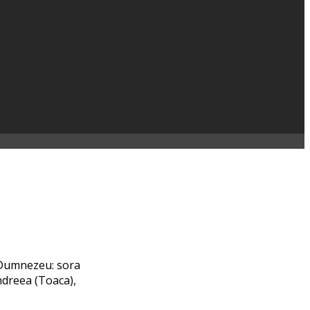
u Dumnezeu: sora
ndreea (Toaca),