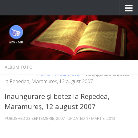
Skip to content
ALBUM FOTO
Home
»
Album foto
»
Inaungurare şi botez
la Repedea, Maramureş, 12 august 2007
Inaungurare şi botez la Repedea,
Maramureş, 12 august 2007
PUBLISHED
23 SEPTEMBRIE, 2007
· UPDATED
17 MARTIE, 2013