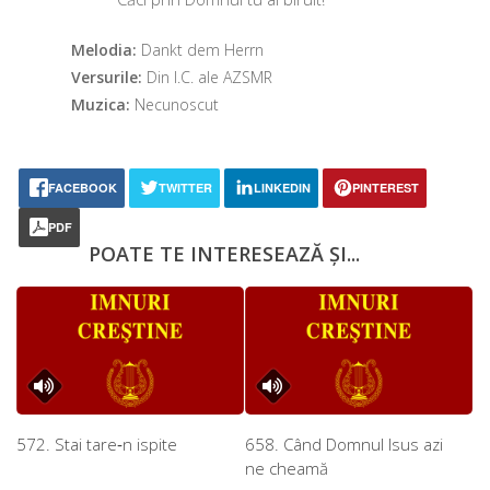
Melodia:
Dankt dem Herrn
Versurile:
Din I.C. ale AZSMR
Muzica:
Necunoscut
FACEBOOK
TWITTER
LINKEDIN
PINTEREST
PDF
POATE TE INTERESEAZĂ ȘI...
572. Stai tare‑n ispite
658. Când Domnul Isus azi
ne cheamă