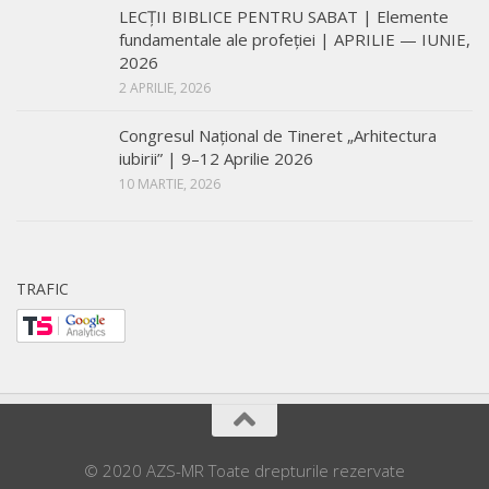
LECŢII BIBLICE PENTRU SABAT | Elemente
fundamentale ale profeției | APRILIE — IUNIE,
2026
2 APRILIE, 2026
Congresul Național de Tineret „Arhitectura
iubirii” | 9–12 Aprilie 2026
10 MARTIE, 2026
TRAFIC
© 2020 AZS-MR Toate drepturile rezervate