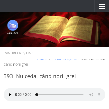
Skip to content
IMNURI CREȘTINE
Home
»
Imnuri creștine
»
393. Nu ceda,
când norii grei
393. Nu ceda, când norii grei