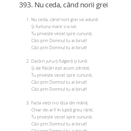
393. Nu ceda, când norii grei
Nu ceda, când norii grei se-adună
Și furt­u­na mare s‑a ivit:
Tu pri­veș­te vesel spre cunună,
Căci prin Domnul tu ai biruit!
Căci prin Domnul tu ai biruit!
Dacă‑n juru-ți ful­ge­ră și tună
Și de flă­cări ești acum zdrobit,
Tu pri­veș­te vesel spre cunună,
Căci prin Domnul tu ai biruit!
Căci prin Domnul tu ai biruit!
Facla vie­ții n‑o lăsa din mână,
Chiar de-ai fi în lup­tă greu rănit,
Tu pri­veș­te vesel spre cunună,
Căci prin Domnul tu ai biruit!
Căci prin Domnul tu ai biruit!