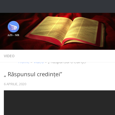
Skip to content
VIDEO
Home
»
Video
»
„ Răspunsul credinței”
„ Răspunsul credinței”
6 APRILIE, 2020