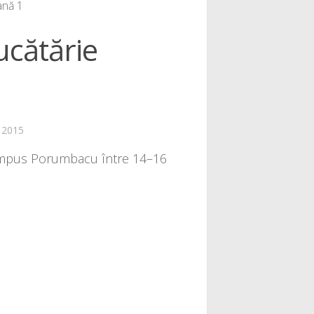
ană 1
ucătărie
 2015
 la Campus Porumbacu între 14–16