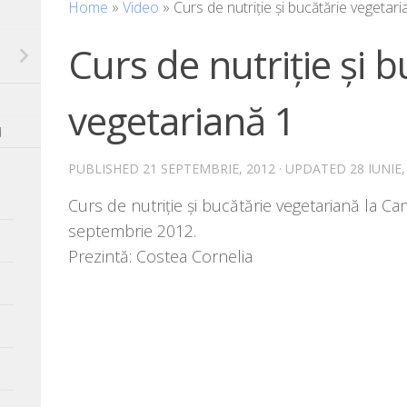
Home
»
Video
»
Curs de nutriție și bucătărie vegetari
Curs de nutriție și b
vegetariană 1
d
PUBLISHED
21 SEPTEMBRIE, 2012
· UPDATED
28 IUNIE,
Curs de nutri­ție și bucă­tă­rie vege­ta­ri­a­nă
sep­tem­brie 2012.
Prezintă: Costea Cornelia