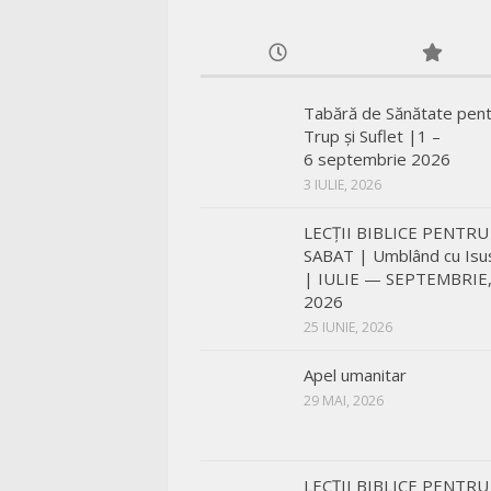
Tabără de Sănătate pen
Trup și Suflet |1 –
6 septembrie 2026
3 IULIE, 2026
LECŢII BIBLICE PENTRU
SABAT | Umblând cu Isu
| IULIE — SEPTEMBRIE
2026
25 IUNIE, 2026
Apel umanitar
29 MAI, 2026
LECŢII BIBLICE PENTRU