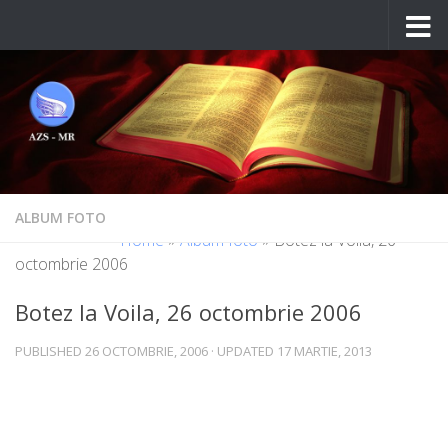
Skip to content
ALBUM FOTO
Home
»
Album foto
»
Botez la Voila, 26
octombrie 2006
Botez la Voila, 26 octombrie 2006
PUBLISHED
26 OCTOMBRIE, 2006
· UPDATED
17 MARTIE, 2013