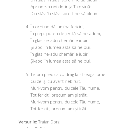
Aprinde‑n noi dorin­ța Ta divină:
Din slă­vi în slă­vi spre Tine să plutim.
În ochi ne dă lumi­na fericirii,
În piept puteri de jert­fă să ne-aduni,
În glas ne-adu che­mă­ri­le iubirii
Și-apoi în lumea asta să ne pui.
În glas ne-adu che­mă­ri­le iubirii
Și-apoi în lumea asta să ne pui.
Te-om pre­di­ca cu drag la-ntrea­ga lume
Cu zel și cu avânt nebiruit.
Muri-vom pen­tru dul­ce­le Tău nume,
Tot feri­ciți, pre­cum am și trăit.
Muri-vom pen­tru dul­ce­le Tău nume,
Tot feri­ciți, pre­cum am și trăit.
Versurile:
Traian Dorz