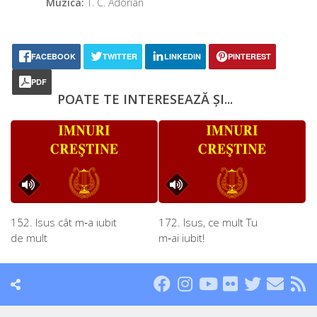
Muzica:
T. C. Adorian
FACEBOOK
TWITTER
LINKEDIN
PINTEREST
PDF
POATE TE INTERESEAZĂ ȘI...
152. Isus cât m‑a iubit
172. Isus, ce mult Tu
de mult
m‑ai iubit!