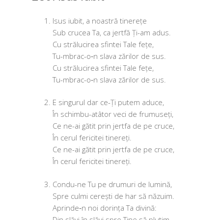
Isus iubit, a noas­tră tinerețe
Sub cru­cea Ta, ca jert­fă Ți-am adus.
Cu stră­lu­ci­rea sfin­tei Tale fețe,
Tu-mbrac-o‑n sla­va zări­lor de sus.
Cu stră­lu­ci­rea sfin­tei Tale fețe,
Tu-mbrac-o‑n sla­va zări­lor de sus.
E sin­gu­rul dar ce-Ți putem aduce,
În schim­bu-atâ­tor veci de frumuseți,
Ce ne-ai gătit prin jert­fa de pe cruce,
În cerul feri­ci­tei tinereți.
Ce ne-ai gătit prin jert­fa de pe cruce,
În cerul feri­ci­tei tinereți.
Condu-ne Tu pe dru­muri de lumină,
Spre culmi cerești de har să năzuim.
Aprinde‑n noi dorin­ța Ta divină:
Din slă­vi în slă­vi spre Tine să plutim.