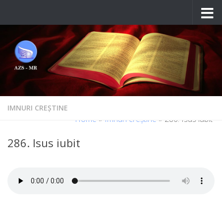
Skip to content
IMNURI CREȘTINE
Home
»
Imnuri creștine
»
286. Isus iubit
286. Isus iubit