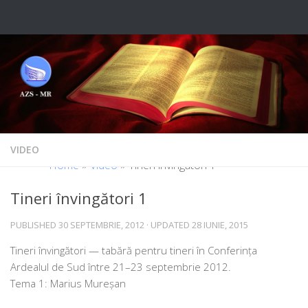
Skip to content
VIDEO
Home
»
Video
»
Tineri învingători 1
Tineri învingători 1
PUBLISHED
30 SEPTEMBRIE, 2012
· UPDATED
28 IUNIE, 2015
Tineri înving­ă­tori — tabă­ră pen­tru tineri în Conferința
Ardealul de Sud între 21–23 sep­tem­brie 2012.
Tema 1: Marius Mureșan