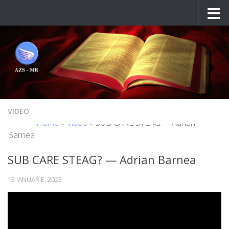
Skip to content
VIDEO
Home
»
Video
»
SUB CARE STEAG? – Adrian
Barnea
SUB CARE STEAG? — Adrian Barnea
13 IANUARIE, 2023