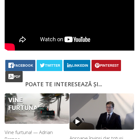
FACEBOOK
TWITTER
LINKEDIN
PINTEREST
PDF
POATE TE INTERESEAZĂ ȘI...
Vine furtuna! — Adrian
Aproape învinși dar totuși