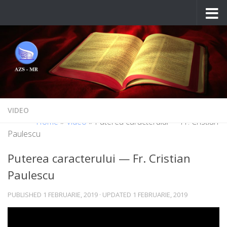
Skip to content
VIDEO
Home
»
Video
»
Puterea caracterului — Fr. Cristian
Paulescu
Puterea caracterului — Fr. Cristian
Paulescu
PUBLISHED
1 FEBRUARIE, 2019
· UPDATED
1 FEBRUARIE, 2019