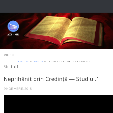
Skip to content
VIDEO
Home
»
Video
»
Neprihănit prin Credință —
Studiul.1
Neprihănit prin Credință — Studiul.1
9 NOIEMBRIE, 2018