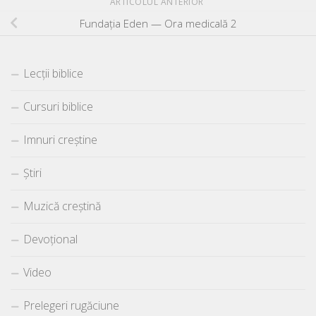
ARTICOLUL ANTERIOR
Fundația Eden — Ora medicală 2
Lecții biblice
Cursuri biblice
Imnuri creștine
Știri
Muzică creștină
Devoțional
Video
Prelegeri rugăciune