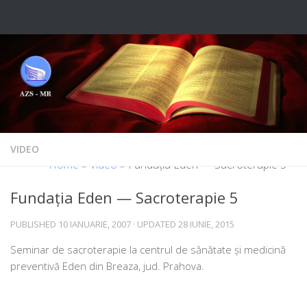
Skip to content
VIDEO
Home
»
Video
»
Fundația Eden — Sacroterapie 5
Fundația Eden — Sacroterapie 5
PUBLISHED
10 IANUARIE, 2007
· UPDATED
28 IUNIE, 2015
Seminar de sacro­te­ra­pie la cen­trul de sănă­ta­te și medi­ci­nă
pre­ven­ti­vă Eden din Breaza, jud. Prahova.