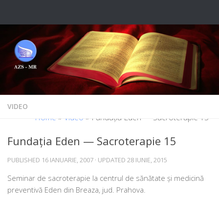
Skip to content
VIDEO
Home
»
Video
»
Fundația Eden — Sacroterapie 15
Fundația Eden — Sacroterapie 15
PUBLISHED
16 IANUARIE, 2007
· UPDATED
28 IUNIE, 2015
Seminar de sacro­te­ra­pie la cen­trul de sănă­ta­te și medi­ci­nă
pre­ven­ti­vă Eden din Breaza, jud. Prahova.