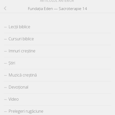
ARTICOLUL ANTERIOR
Fundația Eden — Sacroterapie 14
Lecții biblice
Cursuri biblice
Imnuri creștine
Știri
Muzică creștină
Devoțional
Video
Prelegeri rugăciune