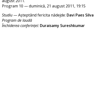
august 2011.
Program 10 — dumi­ni­că, 21 august 2011, 19:15
Studiu
— Așteptând feri­ci­ta nădej­de:
Davi Paes Silva
Program de laudă
Închiderea con­fe­rin­ței:
Duraisamy Sureshkumar