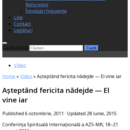
Reformiști
Întrebări frecvente
Live
Contact
Legături
Caută după:
Video
Home
»
Video
»
Așteptând fericita nădejde — El vine iar
Așteptând fericita nădejde — El
vine iar
Published
6 octombrie, 2011
· Updated
28 iunie, 2015
Conferința Spirituală Internațională a AZS-MR, 18–21