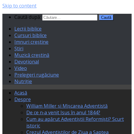
Skip to content
Caută după:
Lecții biblice
Cursuri biblice
Imnuri creștine
Știri
Muzică creștină
Devoțional
Video
Prelegeri rugăciune
Nutriție
Acasă
Despre
William Miller și Mișcarea Adventistă
De ce n‑a venit Isus în anul 1844?
Cum au apărut Adventiștii Reformiști? Scurt
istoric
Crezul Adventiștilor de Ziua a Șaptea