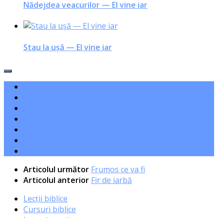
Nădejdea veacurilor — El vine iar
Stau la ușă — El vine iar
Articolul următor
Frumos ce va fi
Articolul anterior
Fir de iarbă
Lecții biblice
Cursuri biblice