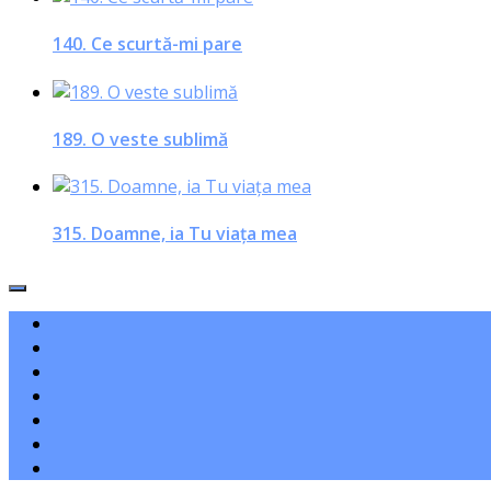
140. Ce scurtă-mi pare
189. O veste sublimă
315. Doamne, ia Tu viaţa mea