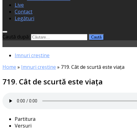
Live
Contact
Legături
Caută după:
Imnuri creștine
Home
»
Imnuri creștine
»
719. Cât de scurtă este viaţa
719. Cât de scurtă este viaţa
Partitura
Versuri