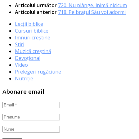
Articolul următor
720. Nu plânge, inimă nicicum
Articolul anterior
718. Pe braţul Său voi adormi
Lecții biblice
Cursuri biblice
Imnuri creștine
Știri
Muzică creștină
Devoțional
Video
Prelegeri rugăciune
Nutriție
Abonare email