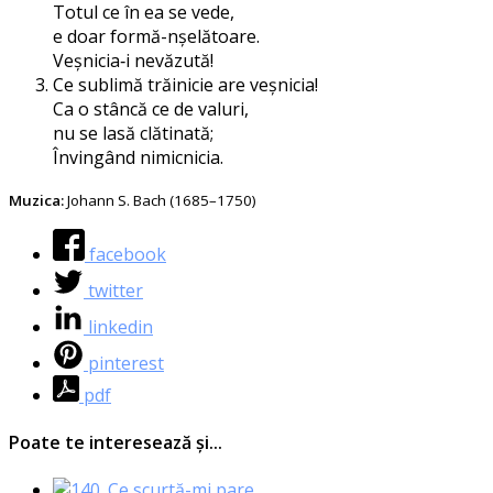
Totul ce în ea se vede,
e doar formă-nșelătoare.
Veșnicia‑i nevăzută!
Ce subli­mă tră­i­ni­cie are veșnicia!
Ca o stân­că ce de valuri,
nu se lasă clătinată;
Învingând nimicnicia.
Muzica:
Johann S. Bach (1685–1750)
facebook
twitter
linkedin
pinterest
pdf
Poate te interesează și...