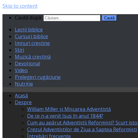
Skip to content
Caută după:
Lecții biblice
Cursuri biblice
Imnuri creștine
Știri
Muzică creștină
Devoțional
Video
Prelegeri rugăciune
Nutriție
Acasă
Despre
William Miller și Mișcarea Adventistă
De ce n‑a venit Isus în anul 1844?
Cum au apărut Adventiștii Reformiști? Scurt isto
Crezul Adventiștilor de Ziua a Șaptea Reformiști
Întrebări frecvente