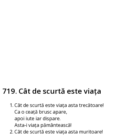
719. Cât de scurtă este viaţa
Cât de scur­tă este via­ța asta trecătoare!
Ca o cea­ță brusc apare,
apoi iute iar dispare.
Asta‑i via­ța pământească!
Cât de scur­tă este via­ța asta muritoare!