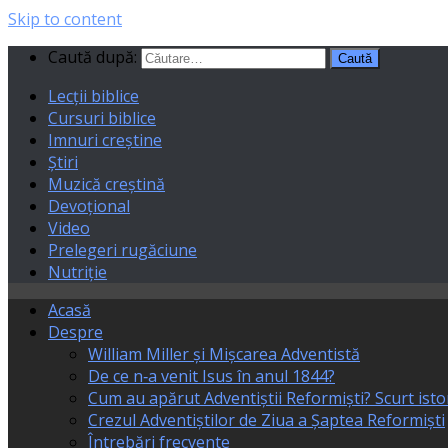
Skip to content
Caută după:
Lecții biblice
Cursuri biblice
Imnuri creștine
Știri
Muzică creștină
Devoțional
Video
Prelegeri rugăciune
Nutriție
Acasă
Despre
William Miller și Mișcarea Adventistă
De ce n‑a venit Isus în anul 1844?
Cum au apărut Adventiștii Reformiști? Scurt isto
Crezul Adventiștilor de Ziua a Șaptea Reformiști
Întrebări frecvente