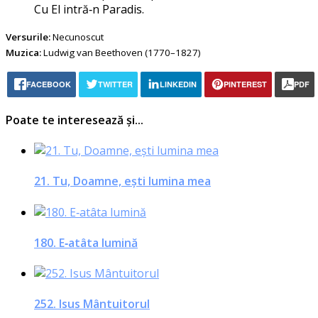
Cu El intră‑n Paradis.
Versurile:
Necunoscut
Muzica:
Ludwig van Beethoven (1770–1827)
FACEBOOK
TWITTER
LINKEDIN
PINTEREST
PDF
Poate te interesează și...
21. Tu, Doamne, eşti lumina mea
180. E‑atâta lumină
252. Isus Mântuitorul