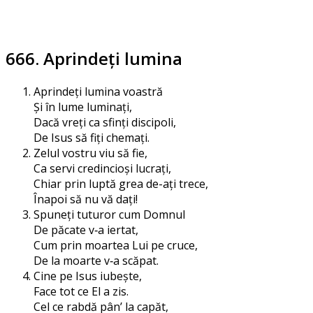
666. Aprindeţi lumina
Aprindeți lumi­na voastră
Și în lume luminați,
Dacă vreți ca sfinți discipoli,
De Isus să fiți chemați.
Zelul vos­tru viu să fie,
Ca servi cre­din­cioși lucrați,
Chiar prin lup­tă grea de-ați trece,
Înapoi să nu vă dați!
Spuneți tutu­ror cum Domnul
De păca­te v‑a iertat,
Cum prin moar­tea Lui pe cruce,
De la moar­te v‑a scăpat.
Cine pe Isus iubește,
Face tot ce El a zis.
Cel ce rab­dă pân’ la capăt,