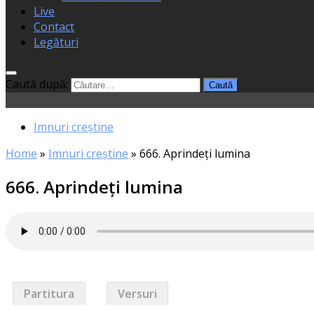
Live
Contact
Legături
Caută după:
Imnuri creștine
Home
»
Imnuri creștine
»
666. Aprindeţi lumina
666. Aprindeţi lumina
Partitura
Versuri