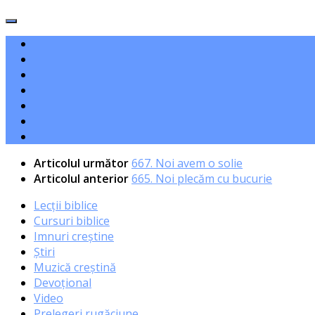
Articolul următor
667. Noi avem o solie
Articolul anterior
665. Noi plecăm cu bucurie
Lecții biblice
Cursuri biblice
Imnuri creștine
Știri
Muzică creștină
Devoțional
Video
Prelegeri rugăciune