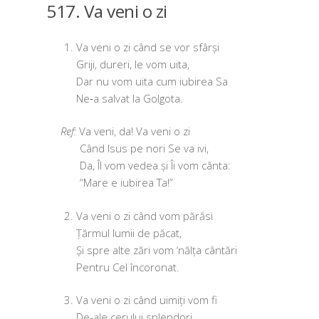
517. Va veni o zi
Va veni o zi când se vor sfârși
Griji, dureri, le vom uita,
Dar nu vom uita cum iubi­rea Sa
Ne‑a sal­vat la Golgota.
Va veni, da! Va veni o zi
Când Isus pe nori Se va ivi,
Da, Îl vom vedea și Îi vom cânta:
“Mare e iubi­rea Ta!”
Va veni o zi când vom părăsi
Țărmul lumii de păcat,
Și spre alte zări vom ‘năl­ța cântări
Pentru Cel încoronat.
Va veni o zi când uimiți vom fi
De-ale ceru­lui splendori,