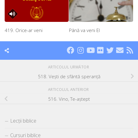
419. Orice-ar veni
Până va veni El
ARTICOLUL URMĂTOR
518. Veşti de sfântă speranţă
ARTICOLUL ANTERIOR
516. Vino, Te-aştept
Lecții biblice
Cursuri biblice