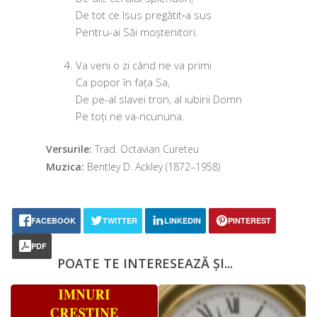
De tot ce Isus pregătit‑a sus
Pentru-ai Săi moștenitori.
Va veni o zi când ne va primi
Ca popor în fața Sa,
De pe-al sla­vei tron, al iubi­rii Domn
Pe toți ne va-ncununa.
Versurile:
Trad. Octavian Cureteu
Muzica:
Bentley D. Ackley (1872–1958)
FACEBOOK
TWITTER
LINKEDIN
PINTEREST
PDF
POATE TE INTERESEAZĂ ȘI...