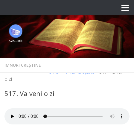
Skip to content
IMNURI CREȘTINE
Home
»
Imnuri creștine
»
517. Va veni
o zi
517. Va veni o zi