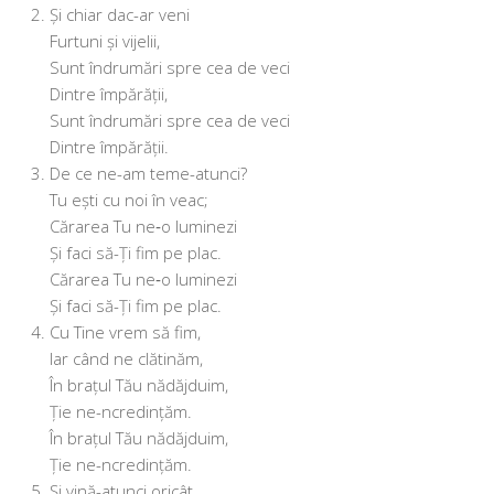
Și chiar dac-ar veni
Furtuni și vijelii,
Sunt îndru­mări spre cea de veci
Dintre împărății,
Sunt îndru­mări spre cea de veci
Dintre împărății.
De ce ne-am teme-atunci?
Tu ești cu noi în veac;
Cărarea Tu ne‑o luminezi
Și faci să-Ți fim pe plac.
Cărarea Tu ne‑o luminezi
Și faci să-Ți fim pe plac.
Cu Tine vrem să fim,
Iar când ne clătinăm,
În bra­țul Tău nădăjduim,
Ție ne-ncredințăm.
În bra­țul Tău nădăjduim,
Ție ne-ncredințăm.
Și vină-atunci oricât