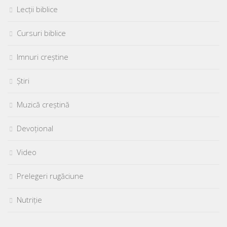
Lecții biblice
Cursuri biblice
Imnuri creștine
Știri
Muzică creștină
Devoțional
Video
Prelegeri rugăciune
Nutriție