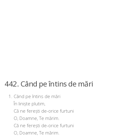
442. Când pe întins de mări
Când pe întins de mări
În liniș­te plutim,
Că ne ferești de-ori­ce furtuni
O, Doamne, Te mărim.
Că ne ferești de-ori­ce furtuni
O, Doamne, Te mărim.