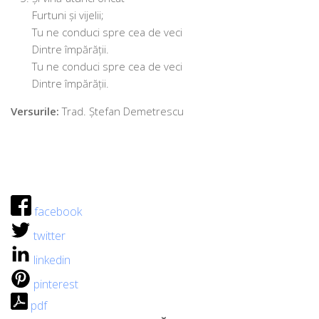
Furtuni și vijelii;
Tu ne con­duci spre cea de veci
Dintre împărății.
Tu ne con­duci spre cea de veci
Dintre împărății.
Versurile:
Trad. Ştefan Demetrescu
facebook
twitter
linkedin
pinterest
pdf