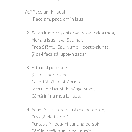
Pace am în Isus!
Pace am, pace am în Isus!
Satan împo­tri­vă-mi de-ar sta‑n calea mea,
Alerg la Isus, la-al Său har,
Prea Sfântul Său Nume îl poate-alunga,
Și să‑l facă să lupte‑n zadar.
El tru­pul pe cruce
Și‑a dat pen­tru noi,
Ca jert­fă să fie străpuns,
Izvorul de har și de sân­ge șuvoi,
Cântă ini­ma mea lui Isus.
Acum în Hristos eu tră­iesc pe deplin,
O via­ță plăti­tă de El;
Purtat‑a în locu-mi cunu­na de spini,
Pân’ la jert­fă, supus ca un miel.