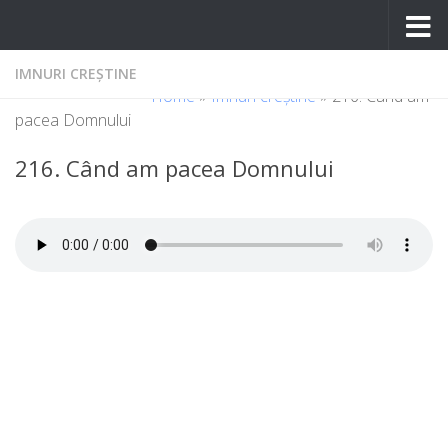
Skip to content
IMNURI CREȘTINE
Home
»
Imnuri creștine
»
216. Când am
pacea Domnului
216. Când am pacea Domnului