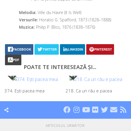
Melodia:
Ville du Havre (It Is Well)
Versurile:
Horatio G. Spafford, 1873 (1828–1888)
Muzica:
Philip P. Bliss, 1876 (1838–1876)
FACEBOOK
TWITTER
LINKEDIN
PINTEREST
PDF
POATE TE INTERESEAZĂ ȘI...
374. Eşti pacea mea
218. Ca un râu e pacea
ARTICOLUL URMĂTOR