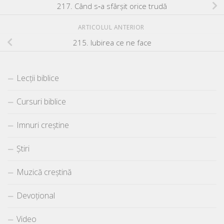
217. Când s‑a sfârşit orice trudă
ARTICOLUL ANTERIOR
215. Iubirea ce ne face
Lecții biblice
Cursuri biblice
Imnuri creștine
Știri
Muzică creștină
Devoțional
Video