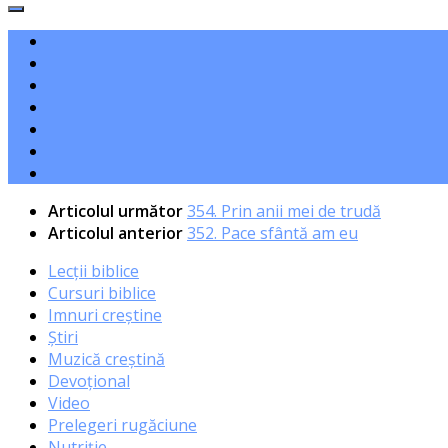
Articolul următor
354. Prin anii mei de trudă
Articolul anterior
352. Pace sfântă am eu
Lecții biblice
Cursuri biblice
Imnuri creștine
Știri
Muzică creștină
Devoțional
Video
Prelegeri rugăciune
Nutriție