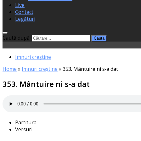
Live
Contact
Legături
Caută după:
Imnuri creștine
Home
»
Imnuri creștine
»
353. Mântuire ni s‑a dat
353. Mântuire ni s‑a dat
Partitura
Versuri