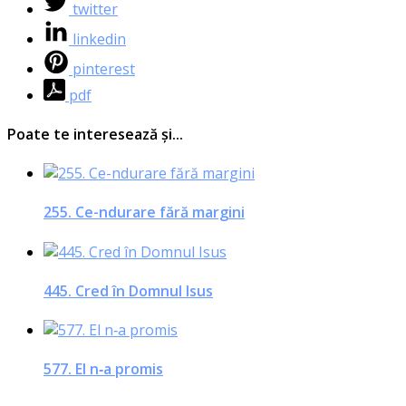
twitter
linkedin
pinterest
pdf
Poate te interesează și...
255. Ce-ndurare fără margini
445. Cred în Domnul Isus
577. El n‑a promis