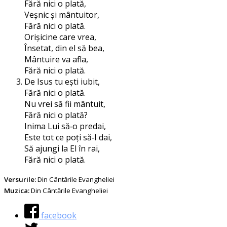
Fără nici o plată,
Veșnic și mântuitor,
Fără nici o plată.
Orișicine care vrea,
Însetat, din el să bea,
Mântuire va afla,
Fără nici o plată.
De Isus tu ești iubit,
Fără nici o plată.
Nu vrei să fii mântuit,
Fără nici o plată?
Inima Lui să‑o predai,
Este tot ce poți să‑I dai,
Să ajungi la El în rai,
Fără nici o plată.
Versurile:
Din Cântările Evangheliei
Muzica:
Din Cântările Evangheliei
facebook