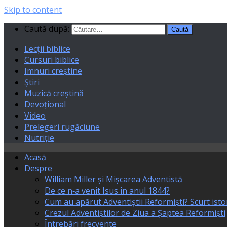
Skip to content
Caută după:
Lecții biblice
Cursuri biblice
Imnuri creștine
Știri
Muzică creștină
Devoțional
Video
Prelegeri rugăciune
Nutriție
Acasă
Despre
William Miller și Mișcarea Adventistă
De ce n‑a venit Isus în anul 1844?
Cum au apărut Adventiștii Reformiști? Scurt isto
Crezul Adventiștilor de Ziua a Șaptea Reformiști
Întrebări frecvente