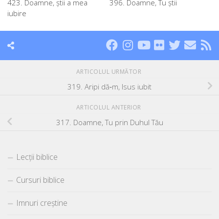
423. Doamne, ştii a mea
396. Doamne, Tu ştii
iubire
ARTICOLUL URMĂTOR
319. Aripi dă‑m, Isus iubit
ARTICOLUL ANTERIOR
317. Doamne, Tu prin Duhul Tău
Lecții biblice
Cursuri biblice
Imnuri creștine