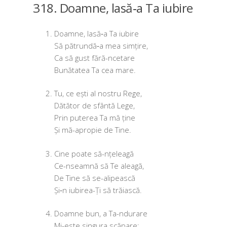
318. Doamne, lasă‑a Ta iubire
Doamne, lasă‑a Ta iubire
Să pătrundă‑a mea simțire,
Ca să gust fără-ncetare
Bunătatea Ta cea mare.
Tu, ce ești al nos­tru Rege,
Dătător de sfân­tă Lege,
Prin pute­rea Ta mă ține
Și mă-apro­pie de Tine.
Cine poa­te să-nțeleagă
Ce-nseam­nă să Te aleagă,
De Tine să se-alipească
Și‑n iubi­rea-Ți să trăiască.
Doamne bun, a Ta-ndurare
Mi-este sin­gu­ra scăpare;