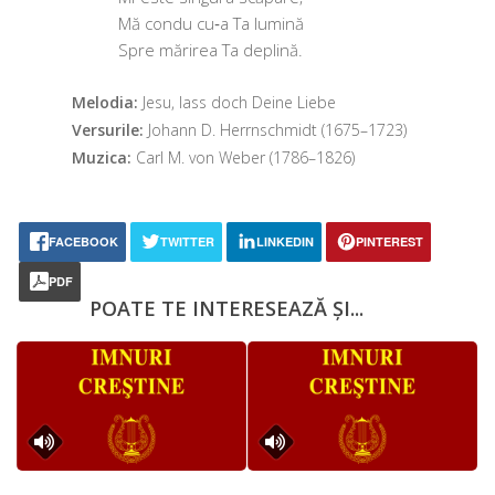
Mă con­du cu‑a Ta lumină
Spre mări­rea Ta deplină.
Melodia:
Jesu, lass doch Deine Liebe
Versurile:
Johann D. Herrnschmidt (1675–1723)
Muzica:
Carl M. von Weber (1786–1826)
FACEBOOK
TWITTER
LINKEDIN
PINTEREST
PDF
POATE TE INTERESEAZĂ ȘI...