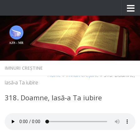
Skip to content
IMNURI CREȘTINE
Home
»
Imnuri creștine
»
318. Doamne,
lasă‑a Ta iubire
318. Doamne, lasă‑a Ta iubire