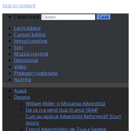
Skip to content
Caută după:
Lecții biblice
Cursuri biblice
Imnuri creștine
Știri
Muzică creștină
Devoțional
Video
Prelegeri rugăciune
Nutriție
Acasă
Despre
William Miller și Mișcarea Adventistă
De ce n‑a venit Isus în anul 1844?
Cum au apărut Adventiștii Reformiști? Scurt
istoric
Crezul Adventiștilor de Ziua a Șaptea