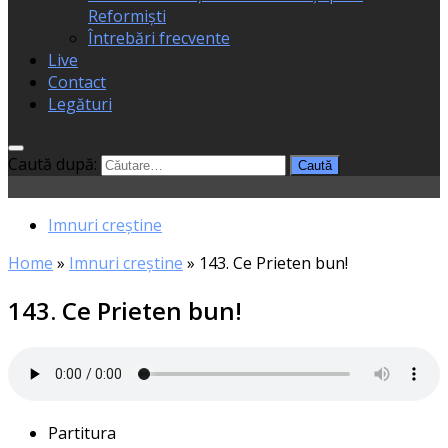
Reformiști
Întrebări frecvente
Live
Contact
Legături
Caută după:
Imnuri creștine
Home
»
Imnuri creștine
»
143. Ce Prieten bun!
143. Ce Prieten bun!
Partitura