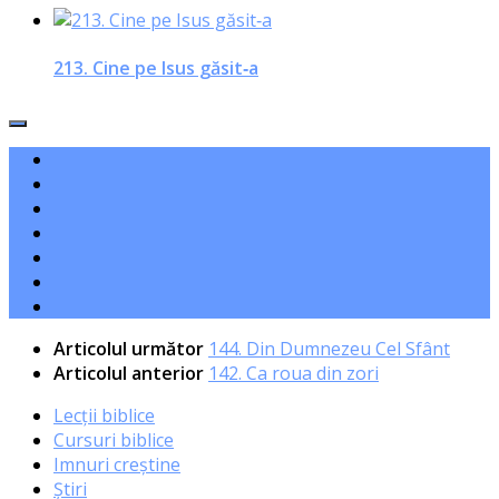
213. Cine pe Isus găsit‑a
Articolul următor
144. Din Dumnezeu Cel Sfânt
Articolul anterior
142. Ca roua din zori
Lecții biblice
Cursuri biblice
Imnuri creștine
Știri