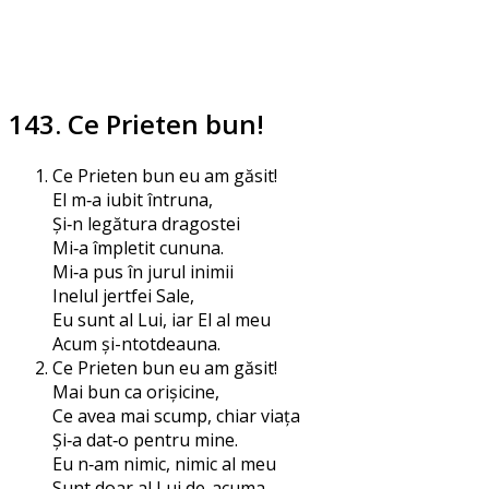
143. Ce Prieten bun!
Ce Prieten bun eu am găsit!
El m‑a iubit întruna,
Și‑n legă­tu­ra dragostei
Mi‑a împle­tit cununa.
Mi‑a pus în jurul inimii
Inelul jert­fei Sale,
Eu sunt al Lui, iar El al meu
Acum și-ntotdeauna.
Ce Prieten bun eu am găsit!
Mai bun ca orișicine,
Ce avea mai scump, chiar viața
Și‑a dat‑o pen­tru mine.
Eu n‑am nimic, nimic al meu
Sunt doar al Lui de-acuma,