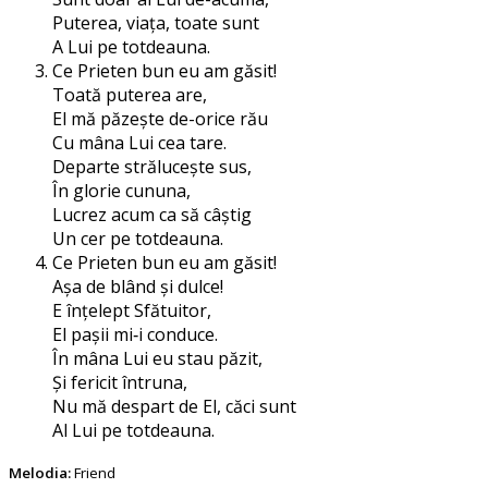
Puterea, via­ța, toa­te sunt
A Lui pe totdeauna.
Ce Prieten bun eu am găsit!
Toată pute­rea are,
El mă păzeș­te de-ori­ce rău
Cu mâna Lui cea tare.
Departe stră­lu­ceș­te sus,
În glo­rie cununa,
Lucrez acum ca să câștig
Un cer pe totdeauna.
Ce Prieten bun eu am găsit!
Așa de blând și dulce!
E înțe­lept Sfătuitor,
El pașii mi‑i conduce.
În mâna Lui eu stau păzit,
Și feri­cit întruna,
Nu mă des­part de El, căci sunt
Al Lui pe totdeauna.
Melodia:
Friend