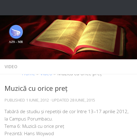
Skip to content
VIDEO
Home
»
Video
»
Muzică cu orice preț
Muzică cu orice preț
PUBLISHED
1 IUNIE, 2012
· UPDATED
28 IUNIE, 2015
Tabără de stu­diu și repe­ti­ții de cor între 13–17 apri­lie 2012,
la Campus Porumbacu.
Tema 6: Muzică cu ori­ce preț
Prezintă: Hans Woywod