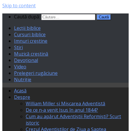
Skip to content
Caută după:
Lecții biblice
Cursuri biblice
Imnuri creștine
Știri
Muzică creștină
Devoțional
Video
Prelegeri rugăciune
Nutriție
Acasă
Despre
William Miller și Mișcarea Adventistă
De ce n‑a venit Isus în anul 1844?
Cum au apărut Adventiștii Reformiști? Scurt
istoric
Crezul Adventiștilor de Ziua a Șaptea