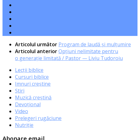
Articolul următor
Program de laudă și mulțumire
Articolul anterior
Opțiuni nelimitate pentru
o generație limitată / Pastor — Liviu Tudoroiu
Lecții biblice
Cursuri biblice
Imnuri creștine
Știri
Muzică creștină
Devoțional
Video
Prelegeri rugăciune
Nutriție
Abonare email