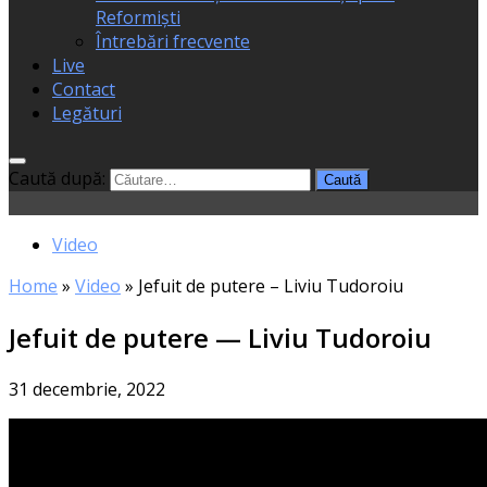
Reformiști
Întrebări frecvente
Live
Contact
Legături
Caută după:
Video
Home
»
Video
»
Jefuit de putere – Liviu Tudoroiu
Jefuit de putere — Liviu Tudoroiu
31 decembrie, 2022