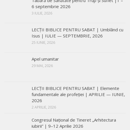
Tabără de Sănătate pentru Trup și Suflet |1 –
6 septembrie 2026
3 IULIE, 2026
LECŢII BIBLICE PENTRU SABAT | Umblând cu
Isus | IULIE — SEPTEMBRIE, 2026
25 IUNIE, 2026
Apel umanitar
29 MAI, 2026
LECŢII BIBLICE PENTRU SABAT | Elemente
fundamentale ale profeției | APRILIE — IUNIE,
2026
2 APRILIE, 2026
Congresul Național de Tineret „Arhitectura
iubirii” | 9–12 Aprilie 2026