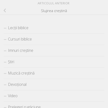
ARTICOLUL ANTERIOR
Slujirea creştină
Lecții biblice
Cursuri biblice
Imnuri creștine
Știri
Muzică creștină
Devoțional
Video
Prelegeri rugăciune