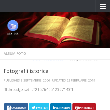
Skip to content
ALBUM FOTO
Home
»
Album foto
»
Fotografii istorice
Fotografii istorice
PUBLISHED
3 SEPTEMBRIE, 2006
· UPDATED
22 FEBRUARIE, 2019
[fli­c­kr­ba­d­ge set=„72157640512377143“]
FACEBOOK
TWITTER
LINKEDIN
PINTEREST