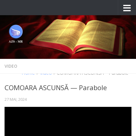
Skip to content
VIDEO
Home
»
Video
»
COMOARA ASCUNSĂ – Parabole
COMOARA ASCUNSĂ — Parabole
27 MAI, 2024