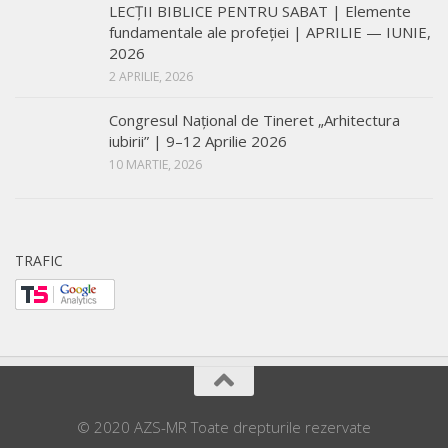
LECŢII BIBLICE PENTRU SABAT | Elemente
fundamentale ale profeției | APRILIE — IUNIE,
2026
2 APRILIE, 2026
Congresul Național de Tineret „Arhitectura
iubirii” | 9–12 Aprilie 2026
10 MARTIE, 2026
TRAFIC
© 2020 AZS-MR Toate drepturile rezervate