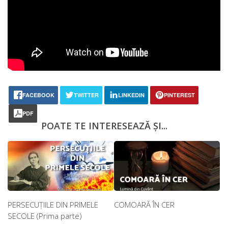
FACEBOOK
TWITTER
LINKEDIN
PINTEREST
PDF
POATE TE INTERESEAZĂ ȘI...
PERSECUȚIILE DIN PRIMELE
COMOARĂ ÎN CER
SECOLE (Prima parte)