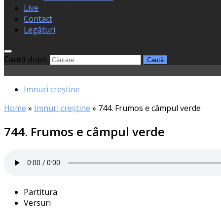
Live
Contact
Legături
Caută după:
Imnuri creștine
Home
»
Imnuri creștine
»
744. Frumos e câmpul verde
744. Frumos e câmpul verde
Partitura
Versuri