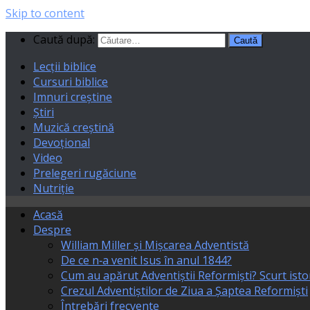
Skip to content
Caută după:
Lecții biblice
Cursuri biblice
Imnuri creștine
Știri
Muzică creștină
Devoțional
Video
Prelegeri rugăciune
Nutriție
Acasă
Despre
William Miller și Mișcarea Adventistă
De ce n‑a venit Isus în anul 1844?
Cum au apărut Adventiștii Reformiști? Scurt isto
Crezul Adventiștilor de Ziua a Șaptea Reformiști
Întrebări frecvente