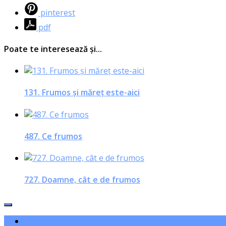
pinterest
pdf
Poate te interesează și...
131. Frumos şi măreţ este-aici
487. Ce frumos
727. Doamne, cât e de frumos