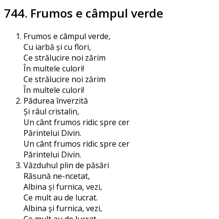
744. Frumos e câmpul verde
Frumos e câm­pul verde,
Cu iar­bă și cu flori,
Ce stră­lu­ci­re noi zărim
În mul­te­le culori!
Ce stră­lu­ci­re noi zărim
În mul­te­le culori!
Pădurea înver­zi­tă
Și râul cristalin,
Un cânt fru­mos ridic spre cer
Părintelui Divin.
Un cânt fru­mos ridic spre cer
Părintelui Divin.
Văzduhul plin de păsări
Răsună ne-ncetat,
Albina și fur­ni­ca, vezi,
Ce mult au de lucrat.
Albina și fur­ni­ca, vezi,
Ce mult au de lucrat.