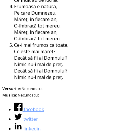
Frumoasă e natura,
Pe care Dumnezeu,
Măreț, în fie­ca­re an,
O‑îmbracă tot mereu.
Măreț, în fie­ca­re an,
O‑îmbracă tot mereu.
Ce‑i mai fru­mos ca toate,
Ce este mai măreț?
Decât să fii al Domnului?
Nimic nu‑i mai de preț.
Decât să fii al Domnului?
Nimic nu‑i mai de preț.
Versurile:
Necunoscut
Muzica:
Necunoscut
facebook
twitter
linkedin