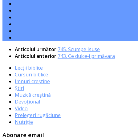
Articolul următor
745. Scumpe Isuse
Articolul anterior
743. Ce dulce‑i primăvara
Lecții biblice
Cursuri biblice
Imnuri creștine
Știri
Muzică creștină
Devoțional
Video
Prelegeri rugăciune
Nutriție
Abonare email