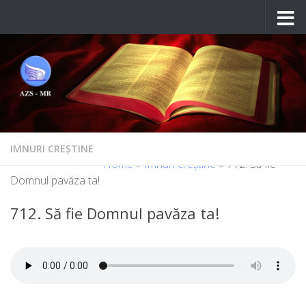
Skip to content
IMNURI CREȘTINE
Home
»
Imnuri creștine
»
712. Să fie
Domnul pavăza ta!
712. Să fie Domnul pavăza ta!