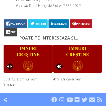
Muzica:
După Henry de Fluiter (1872–1970)
FACEBOOK
TWITTER
LINKEDIN
PINTEREST
PDF
POATE TE INTERESEAZĂ ȘI...
370. Cu Domnul vom
419. Orice-ar veni
învinge