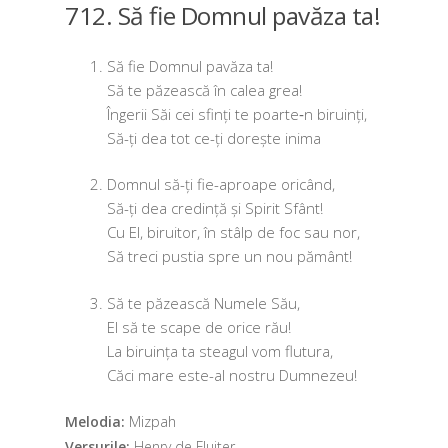
712. Să fie Domnul pavăza ta!
Să fie Domnul pavă­za ta!
Să te păzeas­că în calea grea!
Îngerii Săi cei sfinți te poarte‑n biruinți,
Să-ți dea tot ce-ți doreș­te inima
Domnul să-ți fie-aproa­pe oricând,
Să-ți dea cre­din­ță și Spirit Sfânt!
Cu El, biru­i­tor, în stâlp de foc sau nor,
Să treci pus­tia spre un nou pământ!
Să te păzeas­că Numele Său,
El să te sca­pe de ori­ce rău!
La biru­in­ța ta stea­gul vom flutura,
Căci mare este-al nos­tru Dumnezeu!
Melodia:
Mizpah
Versurile:
Henry de Fluiter