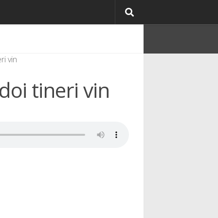
ri vin
doi tineri vin