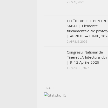
29 MAI, 2026
LECŢII BIBLICE PENTRU
SABAT | Elemente
fundamentale ale profeți
| APRILIE — IUNIE, 202
2 APRILIE, 2026
Congresul Național de
Tineret „Arhitectura iubiri
| 9–12 Aprilie 2026
10 MARTIE, 2026
TRAFIC