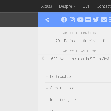
Acasă
Despre
Live
Contact
Skip to content
ARTICOLUL URMĂTOR
701. Părinte-al sfintei căsnicii
ARTICOLUL ANTERIOR
699. Azi stăm cu toţi la Sfânta Cină
Lecții biblice
Cursuri biblice
Imnuri creștine