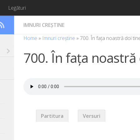
Legături
IMNURI CREȘTINE
Home
»
Imnuri creștine
»
700. În faţa noastră doi tine
700. În faţa noastră 
Partitura
Versuri