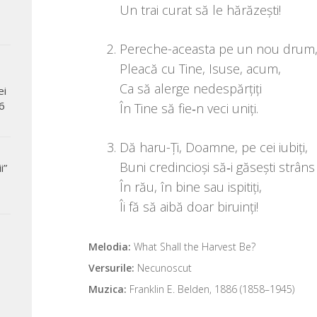
Un trai curat să le hărăzești!
Pereche-aceas­ta pe un nou drum
Pleacă cu Tine, Isuse, acum,
Ca să aler­ge nedespărțiți
ei
6
În Tine să fie‑n veci uniți.
Dă haru-Ți, Doamne, pe cei iubiți,
Buni cre­din­cioși să‑i găsești strâns
i”
În rău, în bine sau ispitiți,
Îi fă să aibă doar biruinți!
Melodia:
What Shall the Harvest Be?
Versurile:
Necunoscut
Muzica:
Franklin E. Belden, 1886 (1858–1945)