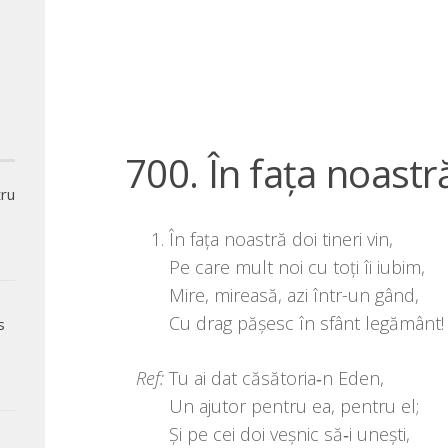
700. În faţa noastră
tru
În fața noas­tră doi tineri vin,
Pe care mult noi cu toți îi iubim,
Mire, mirea­să, azi într-un gând,
Cu drag pășesc în sfânt legământ!
s
,
Tu ai dat căsătoria‑n Eden,
Un aju­tor pen­tru ea, pen­tru el;
Și pe cei doi veș­nic să‑i unești,