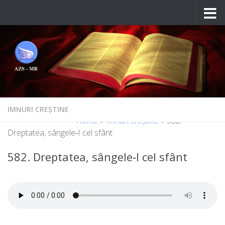
Skip to content
IMNURI CREȘTINE
Home
»
Imnuri creștine
»
582.
Dreptatea, sângele‑I cel sfânt
582. Dreptatea, sângele‑I cel sfânt