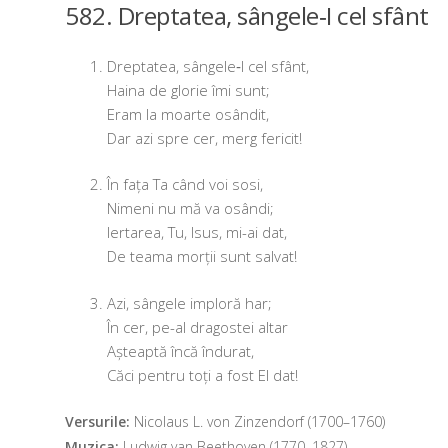
582. Dreptatea, sângele‑I cel sfânt
Dreptatea, sângele‑I cel sfânt,
Haina de glo­rie îmi sunt;
Eram la moar­te osândit,
Dar azi spre cer, merg fericit!
În fața Ta când voi sosi,
Nimeni nu mă va osândi;
Iertarea, Tu, Isus, mi-ai dat,
De tea­ma mor­ții sunt salvat!
Azi, sân­ge­le implo­ră har;
În cer, pe-al dra­gos­tei altar
Așteaptă încă îndurat,
Căci pen­tru toți a fost El dat!
Versurile:
Nicolaus L. von Zinzendorf (1700–1760)
Muzica:
Ludwig van Beethoven (1770–1827)