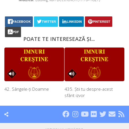
FACEBOOK
TWITTER
LINKEDIN
PINTEREST
PDF
POATE TE INTERESEAZĂ ȘI...
42. Sângele-ţi Doamne
435. Ştii tu despre-acest
sfânt izvor