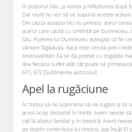
în popo­rul Său „și voin­ța și înfăp­tu­i­rea după bu
Dar mulți nu vor să se supu­nă aces­tei acțiuni. 
Din cau­za aceas­ta nici nu pri­mesc darul cere
ace­lor care cau­tă cu umi­lin­ță pe Dumnezeu, ca
Său. Puterea lui Dumnezeu așteap­tă să fie ceru­
vân­ta­re făgă­du­i­tă, dacă este ceru­tă prin cre­di
bine­cu­vân­tări. Ea se dă potri­vit cu bogă­ți­i­le h
dea fie­că­rui suflet atât cât poa­te să pri­meas­
671, 672 [Sublinierea autorului].
Apel la rugăciune
Ar tre­bui să ne luăm timp să ne rugăm şi să or
acest scop deo­se­bit în min­te. Avem nevo­ie 
cial la alta­rul fami­li­al şi în bise­ri­că. Avem n
pe deplin con­tro­lu­lui lui Hristos, aşa încât E