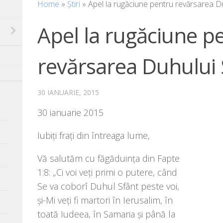
Home
»
Știri
»
Apel la rugăciune pentru revărsarea D
Apel la rugăciune p
revărsarea Duhului 
30 IANUARIE, 2015
30 ianu­a­rie 2015
Iubiţi fra­ţi din întrea­ga lume,
Vă salu­tăm cu făgă­du­inţa din Fapte
1:8: „Ci voi veţi pri­mi o pute­re, când
Se va cobo­rî Duhul Sfânt pes­te voi,
şi-Mi veţi fi mar­tori în Ierusalim, în
toa­tă Iudeea, în Samaria şi până la