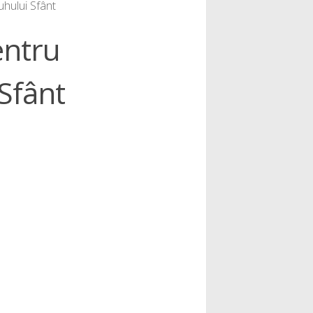
uhului Sfânt
entru
Sfânt