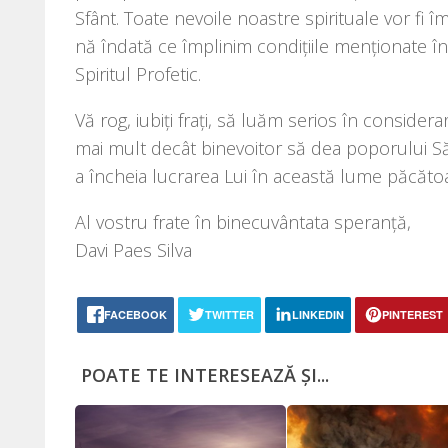
Sfânt. Toate nevo­i­le noas­tre spi­ri­tu­a­le vor fi î
nă înda­tă ce împli­nim con­di­ţi­i­le menţio­na­te în
Spiritul Profetic.
Vă rog, iubi­ţi fra­ţi, să luăm seri­os în con­si­de­r
mai mult decât bine­vo­i­tor să dea popo­ru­lui S
a înche­ia lucra­rea Lui în aceas­tă lume păcăto
Al vos­tru fra­te în bine­cu­vân­ta­ta speranţă,
Davi Paes Silva
FACEBOOK
TWITTER
LINKEDIN
PINTEREST
POATE TE INTERESEAZĂ ȘI...