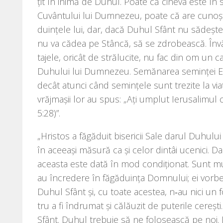
țit în ini­mă de Duhul. Poate că cine­va este în sta
Cuvântului lui Dumnezeu, poa­te că are cunoș­tin
du­in­țe­le lui, dar, dacă Duhul Sfânt nu sădeș­te 
nu va cădea pe Stâncă, să se zdro­beas­că. Învăț
ta­je­le, ori­cât de stră­lu­ci­te, nu fac din om un
Duhului lui Dumnezeu. Semănarea semin­ței Ev
decât atunci când semin­țe­le sunt tre­zi­te la v
vră­j­ma­șii lor au spus: „Ați umplut Ierusalimul cu
5:28)”.
„Hristos a făgă­du­it bise­ri­cii Sale darul Duhului 
în ace­eași măsu­ră ca și celor din­tâi uce­nici. Dar,
aceas­ta este dată în mod con­di­țio­nat. Sunt mul
au încre­de­re în făgă­du­in­ța Domnului; ei vor­
Duhul Sfânt și, cu toa­te aces­tea, n‑au nici un 
tru a fi îndru­mat și călă­u­zit de pute­ri­le cere
Sfânt. Duhul tre­bu­ie să ne folo­seas­că pe n