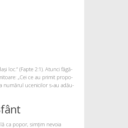
a­şi loc.” (Fapte 2:1). Atunci făgă­
imi­toa­re: „Cei ce au pri­mit pro­po­
, la numă­rul uce­ni­ci­lor s‑au adă­u­
Sfânt
u­a­lă ca popor, simţim nevo­ia