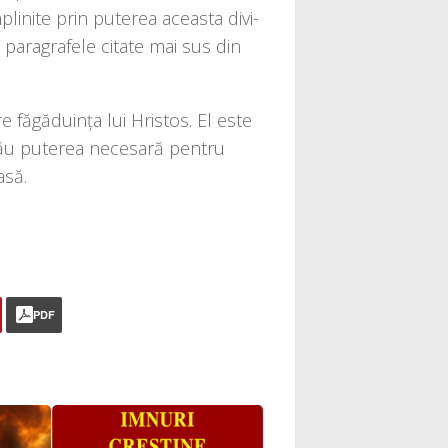
mpli­ni­te prin pute­rea aceas­ta divi­
 para­gra­fe­le cita­te mai sus din
a­re făgă­du­inţa lui Hristos. El este
ău pute­rea nece­sa­ră pen­tru
asă.
PDF