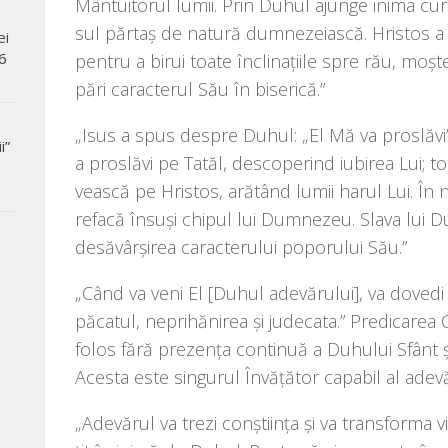
Mântuitorul lumii. Prin Duhul ajun­ge ini­ma cura
sul păr­taș de natu­ră dum­ne­ze­ias­că. Hristos 
ei
6
pen­tru a birui toa­te încli­na­ți­i­le spre rău, moș­te­n
pă­ri carac­te­rul Său în biserică.”
„Isus a spus des­pre Duhul: „El Mă va pro­slă­vi
i”
a pro­slă­vi pe Tatăl, des­co­pe­rind iubi­rea Lui; t
veas­că pe Hristos, ară­tând lumii harul Lui. În 
refa­că însuși chi­pul lui Dumnezeu. Slava lui D
desă­vâr­și­rea carac­te­ru­lui popo­ru­lui Său.”
„Când va veni El [Duhul ade­vă­ru­lui], va dove­di 
păca­tul, nepri­hă­ni­rea și jude­ca­ta.” Predicare
folos fără pre­zen­ța con­ti­nuă a Duhului Sfânt și
Acesta este sin­gu­rul Învățător capa­bil al ade­
„Adevărul va trezi con­ști­in­ța și va trans­for­m