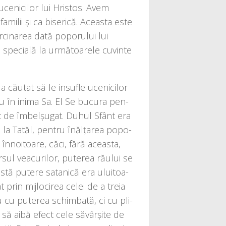
uce­ni­ci­lor lui Hristos. Avem
ami­lii şi ca bise­ri­că. Aceasta este
ci­na­rea dată popo­ru­lui lui
 spe­cia­lă la urmă­toa­re­le cuvin­te
ău­tat să le insu­fle uce­ni­ci­lor
au în ini­ma Sa. El Se bucu­ra pen­
ât de îmbel­șu­gat. Duhul Sfânt era
a Tatăl, pen­tru înăl­ța­rea popo­
înno­itoa­re, căci, fără aceas­ta,
­sul vea­cu­ri­lor, pute­rea rău­lui se
­tă pute­re sata­ni­că era ulu­i­toa­
rin mij­lo­ci­rea celei de a tre­ia
u pute­rea schim­ba­tă, ci cu pli­
 să aibă efect cele săvâr­și­te de