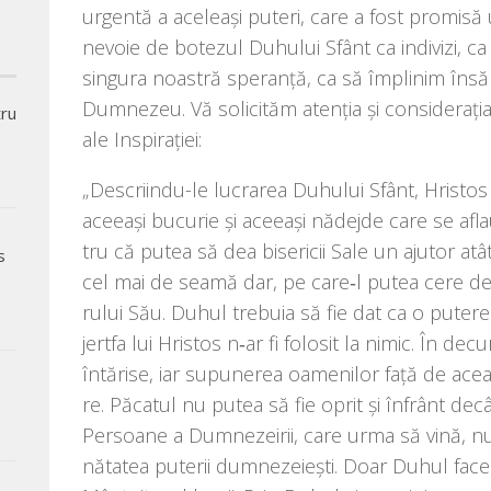
urgen­tă a ace­lea­şi puteri, care a fost pro­mi­să 
nevo­ie de bote­zul Duhului Sfânt ca indi­vizi, ca f
sin­gu­ra noas­tră spe­ranţă, ca să împli­nim însăr­
Dumnezeu. Vă soli­ci­tăm atenţia şi con­si­de­ra­ţia
tru
ale Inspiraţiei:
„Descriindu-le lucra­rea Duhului Sfânt, Hristos a c
ace­eași bucu­rie și ace­eași nădej­de care se afl
tru că putea să dea bise­ri­cii Sale un aju­tor at
s
,
cel mai de sea­mă dar, pe care‑l putea cere de l
ru­lui Său. Duhul tre­bu­ia să fie dat ca o pute­re 
jert­fa lui Hristos n‑ar fi folo­sit la nimic. În decur
întă­ri­se, iar supu­ne­rea oame­ni­lor față de aceas
re. Păcatul nu putea să fie oprit și înfrânt decât p
Persoane a Dumnezeirii, care urma să vină, nu c
nă­ta­tea pute­rii dum­ne­ze­iești. Doar Duhul face