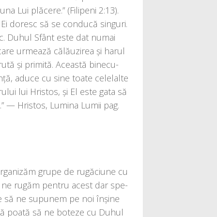
na Lui plă­ce­re.” (Filipeni 2:13).
Ei doresc să se con­du­că sin­guri.
sc. Duhul Sfânt este dat numai
re urmea­ză călă­u­zi­rea și harul
tă și pri­mi­tă. Această bine­cu­
n­ță, adu­ce cu sine toa­te cele­lal­te
aru­lui lui Hristos, și El este gata să
că.” — Hristos, Lumina Lumii pag.
ga­ni­zăm gru­pe de rugă­ciu­ne cu
să ne rugăm pen­tru acest dar spe­
evo­ie să ne supu­nem pe noi înşi­ne
l să poa­tă să ne bote­ze cu Duhul