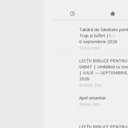
Tabără de Sănătate pen
Trup și Suflet |1 –
6 septembrie 2026
3 IULIE, 2026
LECŢII BIBLICE PENTRU
SABAT | Umblând cu Isu
| IULIE — SEPTEMBRIE
2026
25 IUNIE, 2026
Apel umanitar
29 MAI, 2026
LECŢII BIBLICE PENTRU