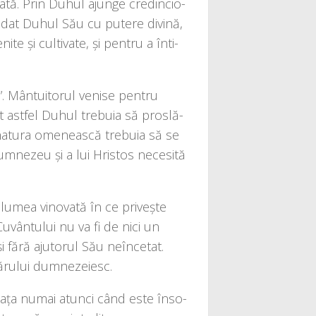
­tă. Prin Duhul ajun­ge cre­din­cio­
a dat Duhul Său cu pute­re divi­nă,
i­te și cul­ti­va­te, și pen­tru a înti­
”. Mântuitorul veni­se pen­tru
ot ast­fel Duhul tre­bu­ia să pro­slă­
natu­ra ome­neas­că tre­bu­ia să se
umnezeu și a lui Hristos nece­si­tă
lumea vino­va­tă în ce pri­veș­te
a Cuvântului nu va fi de nici un
 fără aju­to­rul Său neîn­ce­tat.
vă­ru­lui dumnezeiesc.
a via­ța numai atunci când este înso­