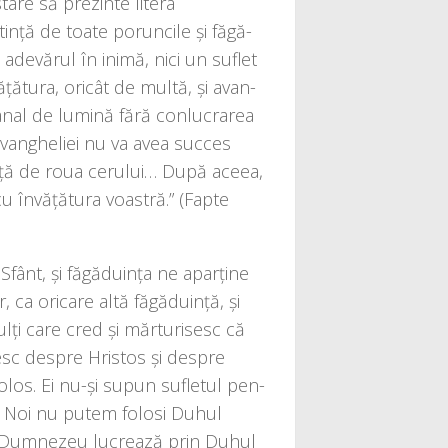
­re să pre­zin­te lite­ra
­ță de toa­te porun­ci­le și făgă­
ade­vă­rul în ini­mă, nici un suflet
ătura, ori­cât de mul­tă, și avan­
 canal de lumi­nă fără con­lu­cra­rea
angheliei nu va avea suc­ces
ia­ță de roua ceru­lui… După ace­ea,
 învă­ță­tu­ra voas­tră.” (Fapte
Sfânt, și făgă­du­in­ța ne apar­ți­ne
 ca ori­ca­re altă făgă­du­in­ță, și
ți care cred și măr­tu­ri­sesc că
besc des­pre Hristos și des­pre
folos. Ei nu-și supun sufle­tul pen­
ști. Noi nu putem folo­si Duhul
oi. Dumnezeu lucrea­ză prin Duhul