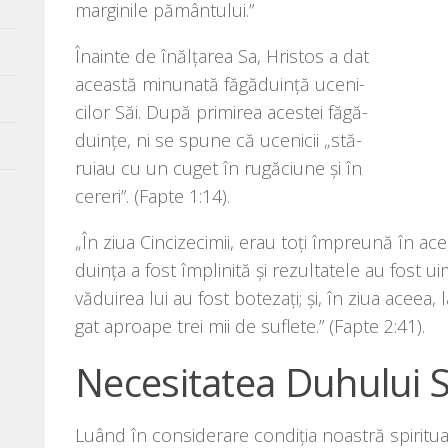
mar­gi­ni­le pământului.”
Înainte de înă­lţa­rea Sa, Hristos a dat
aceas­tă minu­na­tă făgă­du­inţă uce­ni­
ci­lor Săi. După pri­mi­rea aces­tei făgă­
du­inţe, ni se spu­ne că uce­ni­cii „stă­
ru­iau cu un cuget în rugă­ciu­ne şi în
cereri”. (Fapte 1:14).
„În ziua Cincizecimii, erau toţi împre­u­nă în ace­l
du­inţa a fost împli­ni­tă şi rezul­ta­te­le au fost u
vă­du­i­rea lui au fost bote­za­ţi; şi, în ziua ace­ea
gat aproa­pe trei mii de sufle­te.” (Fapte 2:41).
Necesitatea Duhului 
Luând în con­si­de­ra­re con­di­ţia noas­tră spi­ri­t